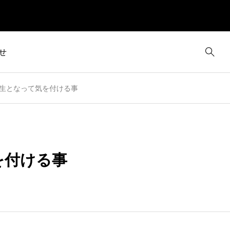
せ
生となって気を付ける事
を付ける事