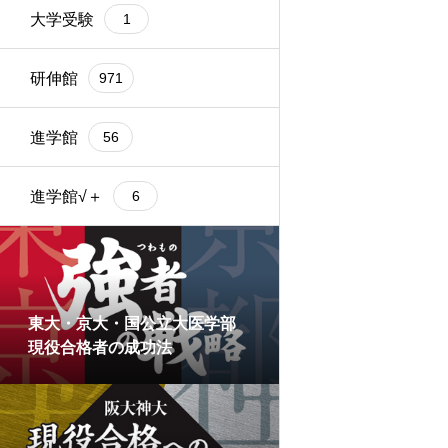
大学受験
1
研伸館
971
進学館
56
進学館√＋
6
東大・京大・国公立大医学部
現役合格者の成功法