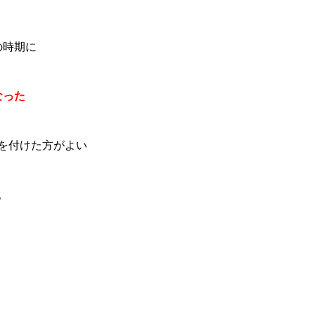
の時期に
なった
を付けた方がよい
。