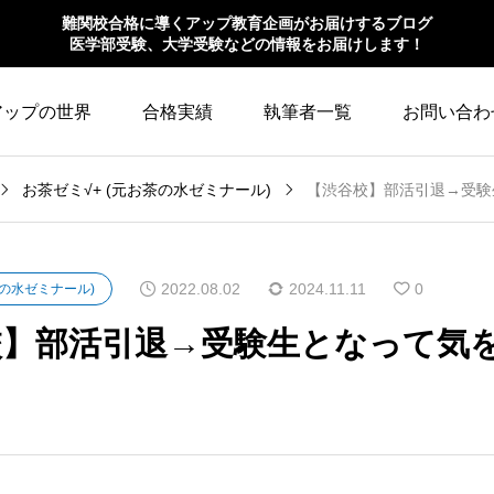
難関校合格に導くアップ教育企画がお届けするブログ
医学部受験、大学受験などの情報をお届けします！
アップの世界
合格実績
執筆者一覧
お問い合わ
お茶ゼミ√+ (元お茶の水ゼミナール)
【渋谷校】部活引退→受験
2022.08.02
2024.11.11
0
茶の水ゼミナール)
校】部活引退→受験生となって気