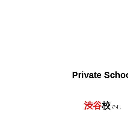
Private Scho
渋谷
校
です。