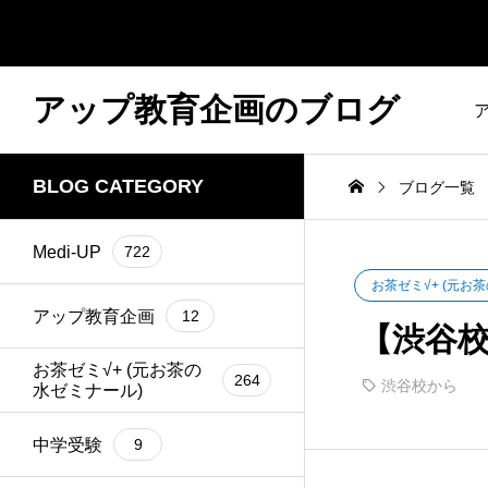
アップ教育企画のブログ
BLOG CATEGORY
ブログ一覧
Medi-UP
722
お茶ゼミ√+ (元お
アップ教育企画
12
【渋谷
お茶ゼミ√+ (元お茶の
264
渋谷校から
水ゼミナール)
中学受験
9