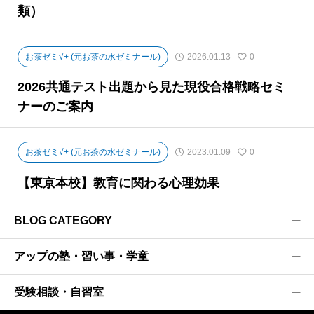
類）
お茶ゼミ√+ (元お茶の水ゼミナール)
2026.01.13
0
2026共通テスト出題から見た現役合格戦略セミ
ナーのご案内
お茶ゼミ√+ (元お茶の水ゼミナール)
2023.01.09
0
【東京本校】教育に関わる心理効果
BLOG CATEGORY
アップの塾・習い事・学童
医学部受験のプロがお届けする医学部受験情報ブログ
お茶ゼミ√+ブログ
受験相談・自習室
研伸館高校生課程
強者の戦略