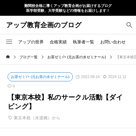
難関校合格に導くアップ教育企画がお届けするブログ
医学部受験、大学受験などの情報をお届けします！
アップ教育企画のブログ
アップの世界
合格実績
執筆者一覧
お問い合わせ
ブログ一覧
お茶ゼミ√+ (元お茶の水ゼミナール)
【東京本校
お茶ゼミ√+ (元お茶の水ゼミナール)
2022.09.16
2024.11.11
0
【東京本校】私のサークル活動【ダイ
ビング】
東京本校（水道橋）から