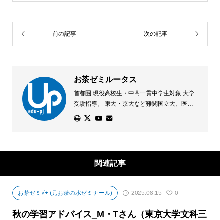
前の記事
次の記事
お茶ゼミルータス
首都圏 現役高校生・中高一貫中学生対象 大学
受験指導。 東大・京大など難関国立大、医学
部、早慶GMARCHなどの難関大合格を目指し
た「少人数制指導」を行っています。「一を学
び十を解く」を指導の根幹に、各教科の本質理
解と、応用を利かせる訓練を実践しています。
学校の「少し先」を学ぶカリキュラムで、学校
関連記事
の成績・生活との両立も重視します。
お茶ゼミ√+ (元お茶の水ゼミナール)
2025.08.15
0
秋の学習アドバイス_M・Tさん（東京大学文科三