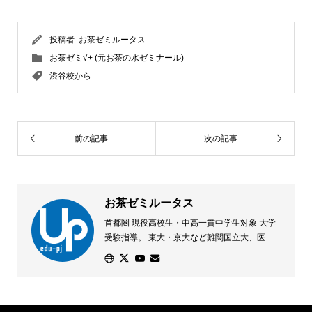
投稿者:
お茶ゼミルータス
お茶ゼミ√+ (元お茶の水ゼミナール)
渋谷校から
前の記事
次の記事
お茶ゼミルータス
首都圏 現役高校生・中高一貫中学生対象 大学
受験指導。 東大・京大など難関国立大、医学
部、早慶GMARCHなどの難関大合格を目指し
た「少人数制指導」を行っています。「一を学
び十を解く」を指導の根幹に、各教科の本質理
解と、応用を利かせる訓練を実践しています。
学校の「少し先」を学ぶカリキュラムで、学校