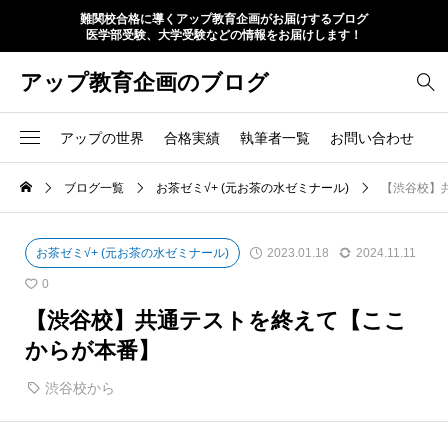
難関校合格に導くアップ教育企画がお届けするブログ
医学部受験、大学受験などの情報をお届けします！
アップ教育企画のブログ
アップの世界
合格実績
執筆者一覧
お問い合わせ
ブログ一覧
お茶ゼミ√+ (元お茶の水ゼミナール)
【渋谷校】
お茶ゼミ√+ (元お茶の水ゼミナール)
2023.01.18
2024.11.11
0
【渋谷校】共通テストを終えて【ここ
からが本番】
渋谷校から