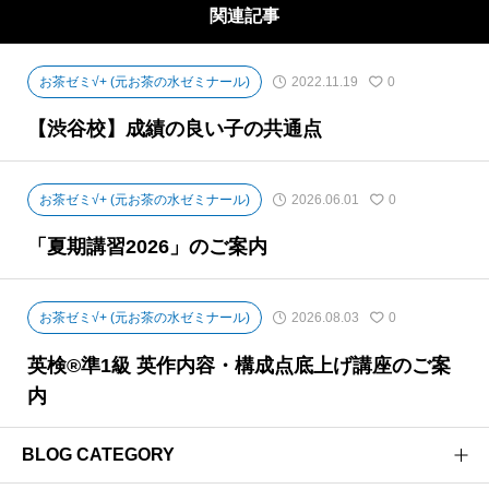
関連記事
の成績・生活との両立も重視します。
お茶ゼミ√+ (元お茶の水ゼミナール)
2022.11.19
0
【渋谷校】成績の良い子の共通点
お茶ゼミ√+ (元お茶の水ゼミナール)
2026.06.01
0
「夏期講習2026」のご案内
お茶ゼミ√+ (元お茶の水ゼミナール)
2026.08.03
0
英検®準1級 英作内容・構成点底上げ講座のご案
内
BLOG CATEGORY