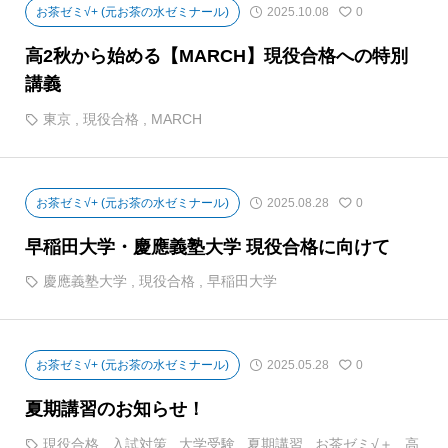
お茶ゼミ√+ (元お茶の水ゼミナール)
2025.10.08
0
高2秋から始める【MARCH】現役合格への特別
講義
東京
,
現役合格
,
MARCH
お茶ゼミ√+ (元お茶の水ゼミナール)
2025.08.28
0
早稲田大学・慶應義塾大学 現役合格に向けて
慶應義塾大学
,
現役合格
,
早稲田大学
お茶ゼミ√+ (元お茶の水ゼミナール)
2025.05.28
0
夏期講習のお知らせ！
現役合格
,
入試対策
,
大学受験
,
夏期講習
,
お茶ゼミ√＋
,
高