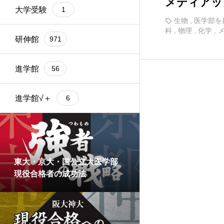
メディアッ
大学受験
1
生物
,
医学部を
科
,
物理
,
化学
,
研伸館
971
進学館
56
進学館√＋
6
東大・京大・国公立大医学部
現役合格者の成功法