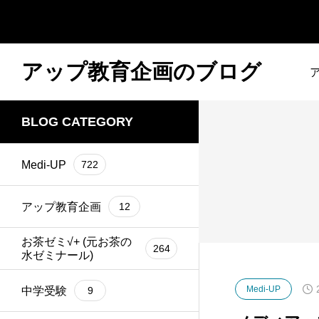
アップ教育企画のブログ
BLOG CATEGORY
Medi-UP
722
アップ教育企画
12
お茶ゼミ√+ (元お茶の
264
水ゼミナール)
Medi-UP
中学受験
9