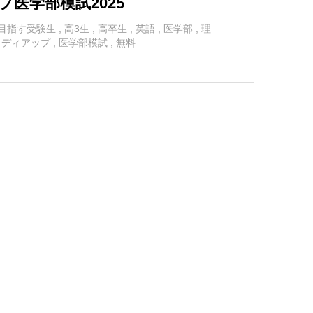
プ医学部模試2025
目指す受験生
,
高3生
,
高卒生
,
英語
,
医学部
,
理
メディアップ
,
医学部模試
,
無料