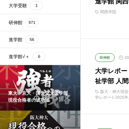
進学館 関西
大学受験
1
関西学院
研伸館
971
進学館
56
進学館√＋
6
20
研伸館
大学レポート
祉学部 人間
阪大・神大現役
東大・京大・国公立大医学部
学レポート2025
現役合格者の成功法