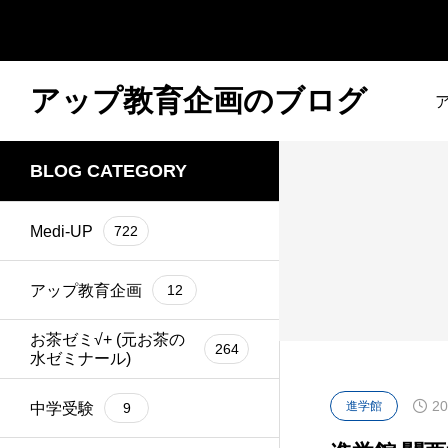
アップ教育企画のブログ
BLOG CATEGORY
Medi-UP
722
アップ教育企画
12
お茶ゼミ√+ (元お茶の
264
水ゼミナール)
20
進学館
中学受験
9