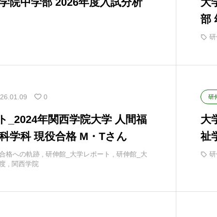
学院中学部 2026年度入試分析
大
部
研
26.01.09
0
研
_2024年関西学院大学 人間福
大
科学科 現役合格 M・Tさん
祉
合格への軌跡
,
研伸館_大学レポート
,
研伸館_大
研
年度
,
関西学院