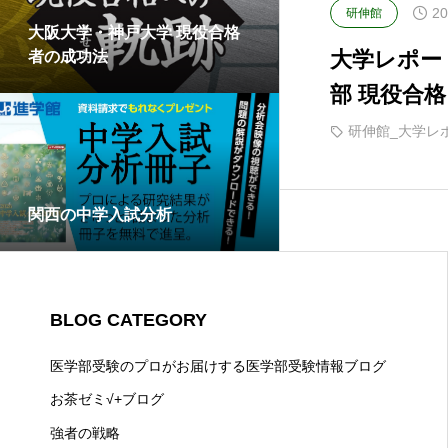
20
研伸館
大阪大学・神戸大学 現役合格
大学レポート
者の成功法
部 現役合格
研伸館_大学レ
関西の中学入試分析
BLOG CATEGORY
医学部受験のプロがお届けする医学部受験情報ブログ
お茶ゼミ√+ブログ
強者の戦略