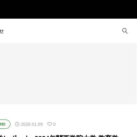
せ
2026.01.09
0
伸館