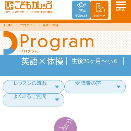
MENU
幼児・小学生対象 アップの習い事 総合教室
HOME
プログラム
英語×体操
英語×体操
生後20ヶ月～小６
レッスンの流れ
受講者の声
よくあるご質問