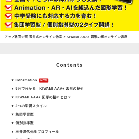
アップ教育企画 玉井式オンライン教室
> KIWAMI AAA+ 図形の極オンライン講座
Contents
▼ Information
NEW
▼ 5分で分かる KIWAMI AAA+ 図形の極®
▼ KIWAMI AAA+ 図形の極® とは？
▼ 2つの学習スタイル
▼ 集団学習型
▼ 個別指導型
▼ 玉井満代先生プロフィール