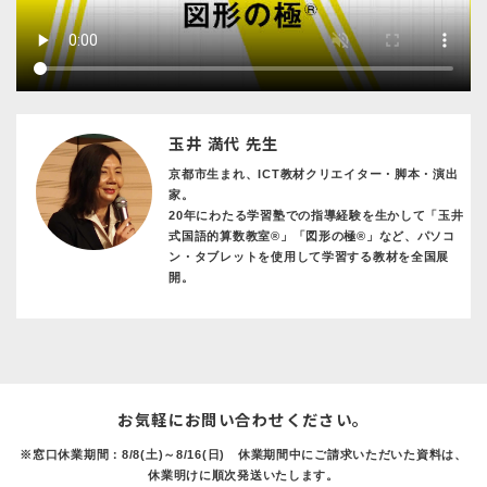
玉井 満代 先生
京都市生まれ、ICT教材クリエイター・脚本・演出
家。
20年にわたる学習塾での指導経験を生かして「玉井
式国語的算数教室®」「図形の極®」など、パソコ
ン・タブレットを使用して学習する教材を全国展
開。
お気軽にお問い合わせください。
※窓口休業期間：8/8(土)～8/16(日) 休業期間中にご請求いただいた資料は、
休業明けに順次発送いたします。