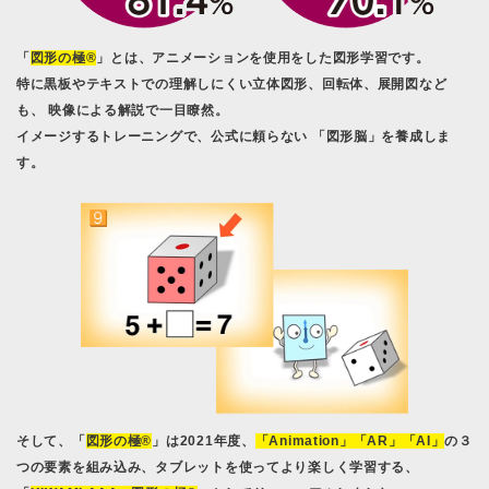
「
図形の極®
」とは、アニメーションを使用をした図形学習です。
特に黒板やテキストでの理解しにくい立体図形、回転体、展開図など
も、 映像による解説で一目瞭然。
イメージするトレーニングで、公式に頼らない 「図形脳」を養成しま
す。
そして、「
図形の極®
」は2021年度、
「Animation」「AR」「AI」
の３
つの要素を組み込み、タブレットを使ってより楽しく学習する、