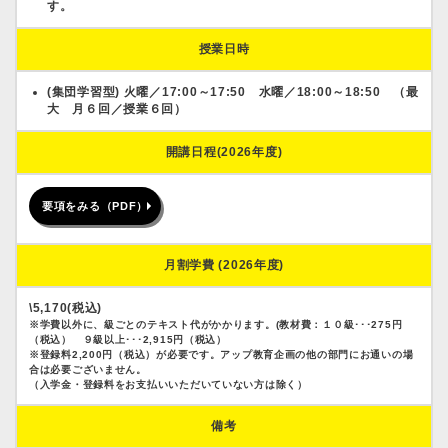
す。
授業日時
(集団学習型) 火曜／17:00～17:50 水曜／18:00～18:50 （最
大 月６回／授業６回）
開講日程(2026年度)
要項をみる（PDF）
月割学費 (2026年度)
\5,170(税込)
※学費以外に、級ごとのテキスト代がかかります。(教材費：１０級･･･275円
（税込） ９級以上･･･2,915円（税込）
※登録料2,200円（税込）が必要です。アップ教育企画の他の部門にお通いの場
合は必要ございません。
（入学金・登録料をお支払いいただいていない方は除く）
備考