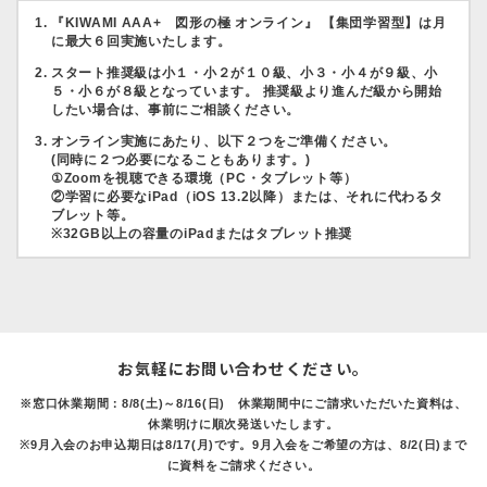
『KIWAMI AAA+ 図形の極 オンライン』 【集団学習型】は月
に最大６回実施いたします。
スタート推奨級は小１・小２が１０級、小３・小４が９級、小
５・小６が８級となっています。 推奨級より進んだ級から開始
したい場合は、事前にご相談ください。
オンライン実施にあたり、以下２つをご準備ください。
(同時に２つ必要になることもあります。)
①Zoomを視聴できる環境（PC・タブレット等）
②学習に必要なiPad（iOS 13.2以降）または、それに代わるタ
ブレット等。
※32GB以上の容量のiPadまたはタブレット推奨
お気軽にお問い合わせください。
※窓口休業期間：8/8(土)～8/16(日) 休業期間中にご請求いただいた資料は、
休業明けに順次発送いたします。
※9月入会のお申込期日は8/17(月)です。9月入会をご希望の方は、8/2(日)まで
に資料をご請求ください。