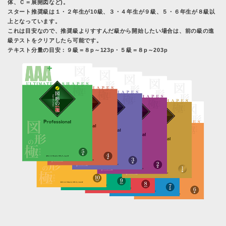
体、Ｃ＝展開図など)。
スタート推奨級は１・２年生が10級、３・４年生が９級、５・６年生が８級以
上となっています。
これは目安なので、推奨級よりすすんだ級から開始したい場合は、前の級の進
級テストをクリアしたら可能です。
テキスト分量の目安：９級＝８p～123p・５級＝８p～203p