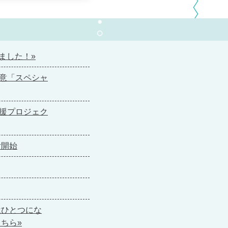
ました！»
意「スペシャ
援プロジェク
付開始
はひとつにな
ちら»