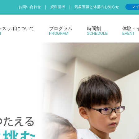
お問い合わせ
資料請求
気象警報と休講のお知らせ
マイ
実験教室 サイエンスラボ
ンスラボについて
プログラム
時間割
体験・
T
PROGRAM
SCHEDULE
EVENT