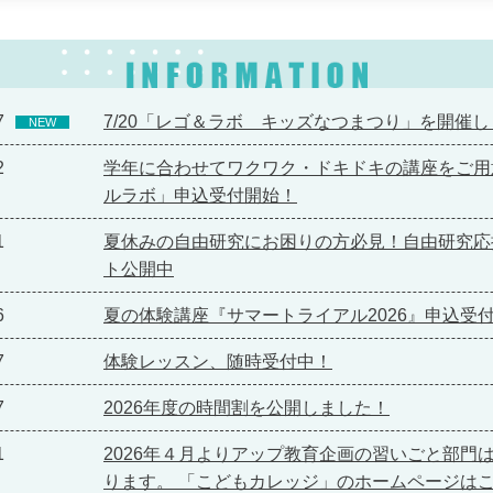
7
7/20「レゴ＆ラボ キッズなつまつり」を開催し
NEW
2
学年に合わせてワクワク・ドキドキの講座をご用
ルラボ」申込受付開始！
1
夏休みの自由研究にお困りの方必見！自由研究応
ト公開中
6
夏の体験講座『サマートライアル2026』申込受
7
体験レッスン、随時受付中！
7
2026年度の時間割を公開しました！
1
2026年４月よりアップ教育企画の習いごと部門
ります。 「こどもカレッジ」のホームページはこ