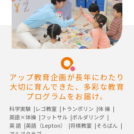
アップ教育企画が長年にわたり
大切に育んできた、多彩な教育
プログラムをお届け。
科学実験
レゴ教室
トランポリン
体 操
英語×体操
フットサル
ボルダリング
英 語
英語（Lepton）
将棋教室
そろばん
アルゴクラブ