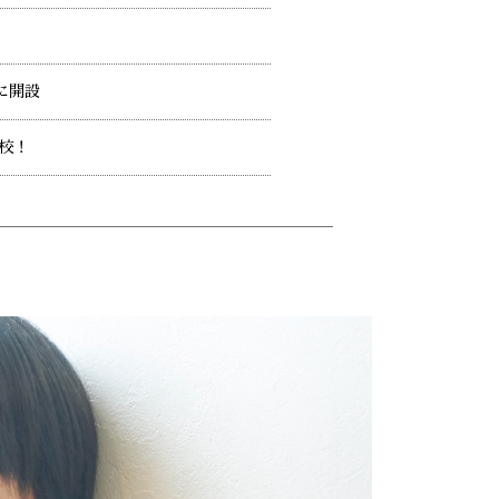
に開設
開校！