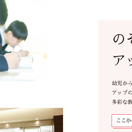
の
ア
幼児か
アップ
多彩な
ここか