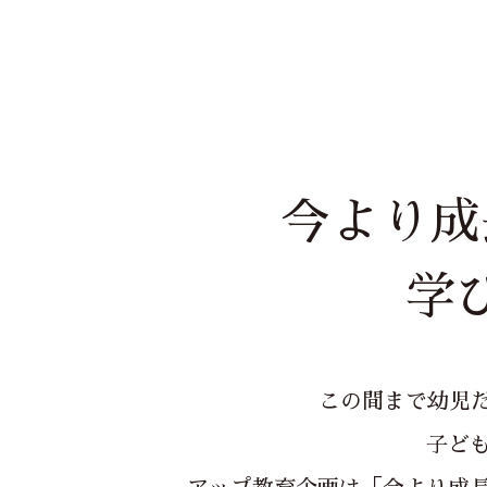
今より成
学
この間まで幼児
子ど