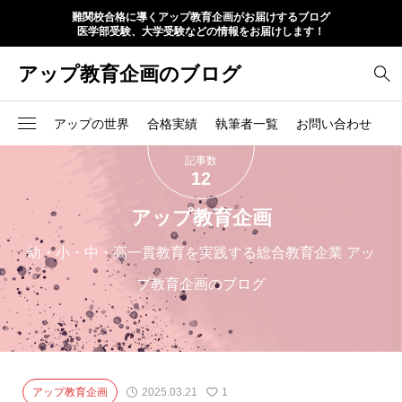
難関校合格に導くアップ教育企画がお届けするブログ
医学部受験、大学受験などの情報をお届けします！
アップ教育企画のブログ
アップの世界
合格実績
執筆者一覧
お問い合わせ
記事数
12
アップ教育企画
幼・小・中・高一貫教育を実践する総合教育企業 アッ
プ教育企画のブログ
アップ教育企画
2025.03.21
1