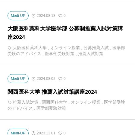
Medi-UP
2024.08.13
0
大阪医科薬科大学医学部 公募制推薦入試対策講
座2024
大阪医科薬科大学
,
オンライン授業
,
公募推薦入試
,
医学部
受験のアドバイス
,
医学部受験対策
,
推薦入試対策
Medi-UP
2024.08.02
0
関西医科大学 推薦入試対策講座2024
推薦入試対策
,
関西医科大学
,
オンライン授業
,
医学部受験
のアドバイス
,
医学部受験対策
Medi-UP
2023.12.01
0