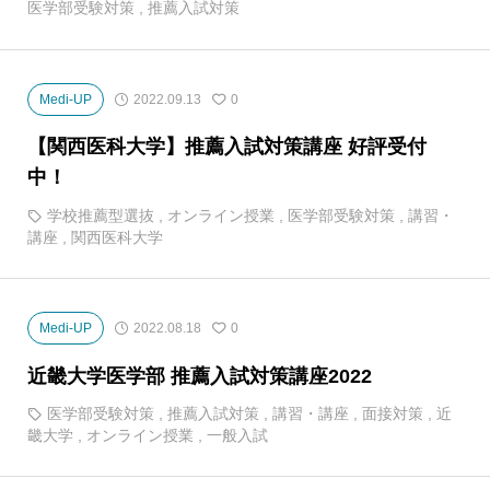
医学部受験対策
,
推薦入試対策
Medi-UP
2022.09.13
0
【関西医科大学】推薦入試対策講座 好評受付
中！
学校推薦型選抜
,
オンライン授業
,
医学部受験対策
,
講習・
講座
,
関西医科大学
Medi-UP
2022.08.18
0
近畿大学医学部 推薦入試対策講座2022
医学部受験対策
,
推薦入試対策
,
講習・講座
,
面接対策
,
近
畿大学
,
オンライン授業
,
一般入試