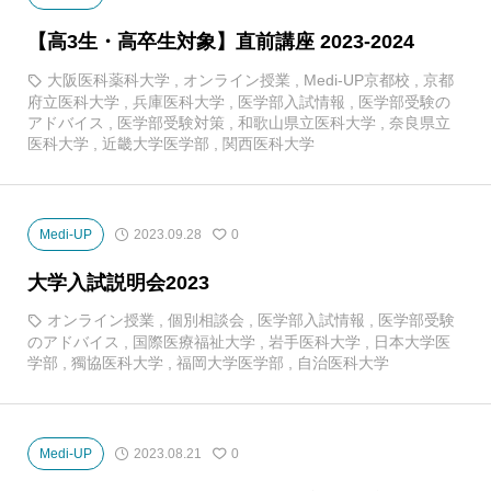
【高3生・高卒生対象】直前講座 2023-2024
大阪医科薬科大学
,
オンライン授業
,
Medi-UP京都校
,
京都
府立医科大学
,
兵庫医科大学
,
医学部入試情報
,
医学部受験の
アドバイス
,
医学部受験対策
,
和歌山県立医科大学
,
奈良県立
医科大学
,
近畿大学医学部
,
関西医科大学
Medi-UP
2023.09.28
0
大学入試説明会2023
オンライン授業
,
個別相談会
,
医学部入試情報
,
医学部受験
のアドバイス
,
国際医療福祉大学
,
岩手医科大学
,
日本大学医
学部
,
獨協医科大学
,
福岡大学医学部
,
自治医科大学
Medi-UP
2023.08.21
0