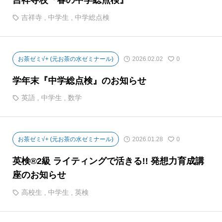
吉祥寺校『春の中学総点検』
吉祥寺
,
中学生
,
中学総点検
お茶ゼミ√+ (元お茶の水ゼミナール)
2026.02.02
0
学年末『中学総点検』のお知らせ
英語
,
中学生
,
数学
お茶ゼミ√+ (元お茶の水ゼミナール)
2026.01.28
0
英検®2級 ライティングで活きる!! 発想力育成講
座のお知らせ
高校生
,
中学生
,
英検