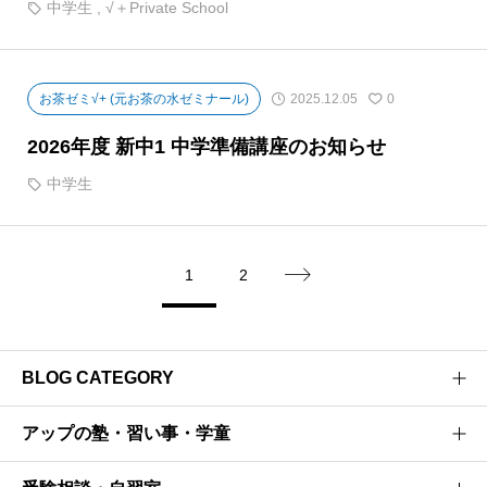
中学生
,
√＋Private School
お茶ゼミ√+ (元お茶の水ゼミナール)
2025.12.05
0
2026年度 新中1 中学準備講座のお知らせ
中学生
1
2

BLOG CATEGORY
アップの塾・習い事・学童
医学部受験のプロがお届けする医学部受験情報ブログ
お茶ゼミ√+ブログ