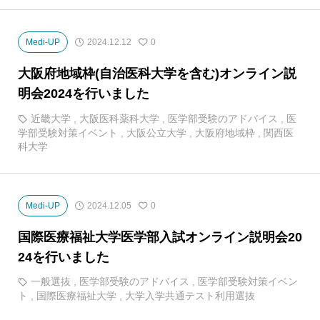
Medi-UP
2024.12.12
0
大阪府地域枠(自治医科大学を含む)オンライン説
明会2024を行いました
近畿大学
,
大阪医科薬科大学
,
医学部受験のアドバイス
,
医
学部受験対策イベント
,
大阪公立大学
,
大阪府地域枠
,
関西医
科大学
Medi-UP
2024.12.05
0
国際医療福祉大学医学部入試オンライン説明会20
24を行いました
一般選抜
,
医学部受験のアドバイス
,
医学部受験対策イベン
ト
,
国際医療福祉大学
,
大学入学共通テスト利用選抜