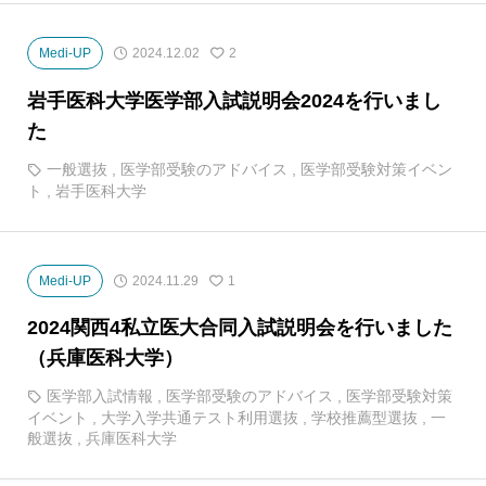
Medi-UP
2024.12.02
2
岩手医科大学医学部入試説明会2024を行いまし
た
一般選抜
,
医学部受験のアドバイス
,
医学部受験対策イベン
ト
,
岩手医科大学
Medi-UP
2024.11.29
1
2024関西4私立医大合同入試説明会を行いました
（兵庫医科大学）
医学部入試情報
,
医学部受験のアドバイス
,
医学部受験対策
イベント
,
大学入学共通テスト利用選抜
,
学校推薦型選抜
,
一
般選抜
,
兵庫医科大学