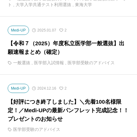
ト
,
大学入学共通テスト利用選抜
,
東海大学
Medi-UP
2025.01.07
2
【令和７（2025）年度私立医学部一般選抜】出
願速報まとめ（確定）
一般選抜
,
医学部入試情報
,
医学部受験のアドバイス
Medi-UP
2024.12.16
2
【好評につき終了しました】＼先着100名様限
定！／Medi-UPの最新パンフレット完成記念！！
プレゼントのお知らせ
医学部受験のアドバイス