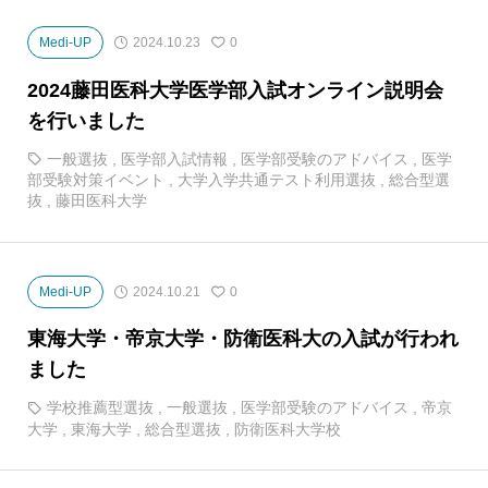
Medi-UP
2024.10.23
0
2024藤田医科大学医学部入試オンライン説明会
を行いました
一般選抜
,
医学部入試情報
,
医学部受験のアドバイス
,
医学
部受験対策イベント
,
大学入学共通テスト利用選抜
,
総合型選
抜
,
藤田医科大学
Medi-UP
2024.10.21
0
東海大学・帝京大学・防衛医科大の入試が行われ
ました
学校推薦型選抜
,
一般選抜
,
医学部受験のアドバイス
,
帝京
大学
,
東海大学
,
総合型選抜
,
防衛医科大学校