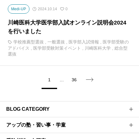
Medi-UP
2024.10.14
0
川崎医科大学医学部入試オンライン説明会2024
を行いました
学校推薦型選抜
,
一般選抜
,
医学部入試情報
,
医学部受験の
アドバイス
,
医学部受験対策イベント
,
川崎医科大学
,
総合型
選抜
1
…
36

BLOG CATEGORY
アップの塾・習い事・学童
医学部受験のプロがお届けする医学部受験情報ブログ
お茶ゼミ√+ブログ