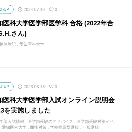
2024.07.10
0
di-UP
知医科大学医学部医学科 合格 (2022年合
S.H.さん)
格体験記
,
愛知医科大学
2023.08.13
0
di-UP
知医科大学医学部入試オンライン説明会
023を実施しました
学部入試情報
,
医学部受験のアドバイス
,
医学部受験対策イベ
,
愛知医科大学
,
面接対策
,
学校推薦型選抜
,
一般選抜