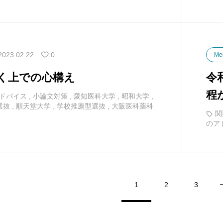
2023.02.22
0
Me
く上での心構え
令
程
ドバイス
,
小論文対策
,
愛知医科大学
,
昭和大学
,
選抜
,
順天堂大学
,
学校推薦型選抜
,
大阪医科薬科
関
のア
1
2
3