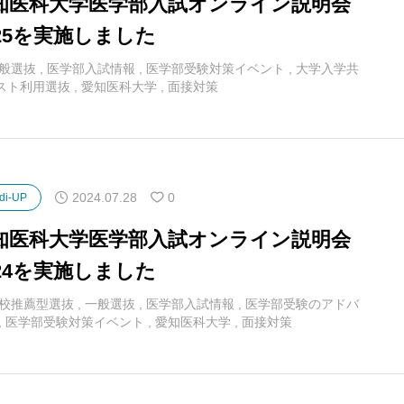
知医科大学医学部入試オンライン説明会
025を実施しました
般選抜
,
医学部入試情報
,
医学部受験対策イベント
,
大学入学共
スト利用選抜
,
愛知医科大学
,
面接対策
2024.07.28
0
di-UP
知医科大学医学部入試オンライン説明会
024を実施しました
校推薦型選抜
,
一般選抜
,
医学部入試情報
,
医学部受験のアドバ
,
医学部受験対策イベント
,
愛知医科大学
,
面接対策