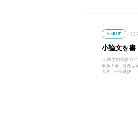
Medi-UP
小論文を書
医学部受験のア
東海大学
,
総合型
大学
,
一般選抜