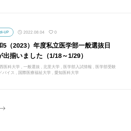
2022.08.04
0
di-UP
和5（2023）年度私立医学部一般選抜日
が出揃いました（1/18～1/29）
西医科大学
,
一般選抜
,
北里大学
,
医学部入試情報
,
医学部受験
ドバイス
,
国際医療福祉大学
,
愛知医科大学
