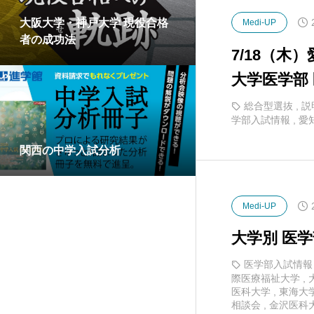
大阪大学・神戸大学 現役合格
Medi-UP
者の成功法
7/18（木
大学医学部
ンライン形
総合型選抜
,
説
学部入試情報
,
愛
関西の中学入試分析
Medi-UP
大学別 医学
医学部入試情報
際医療福祉大学
,
医科大学
,
東海大
相談会
,
金沢医科