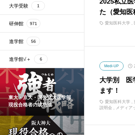
2025私
大学受験
1
た（愛知医
愛知医科大学
,
研伸館
971
進学館
56
進学館√＋
6
Medi-UP
大学別 医
ます！
東大・京大・国公立大医学部
愛知医科大学
,
現役合格者の成功法
説明会
,
メディア