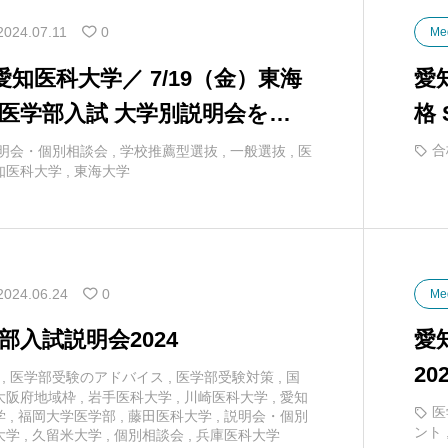
2024.07.11
0
Me
）愛知医科大学／ 7/19（金）東海
愛
 医学部入試 大学別説明会をオ
格 
式で開催！
合
明会・個別相談会
,
学校推薦型選抜
,
一般選抜
,
医
知医科大学
,
東海大学
2024.06.24
0
Me
部入試説明会2024
愛
2
,
医学部受験のアドバイス
,
医学部受験対策
,
国
大阪府地域枠
,
岩手医科大学
,
川崎医科大学
,
愛知
医
学
,
福岡大学医学部
,
藤田医科大学
,
説明会・個別
ント
大学
,
久留米大学
,
個別相談会
,
兵庫医科大学