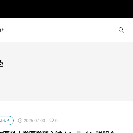
せ
学
2025.07.03
0
di-UP