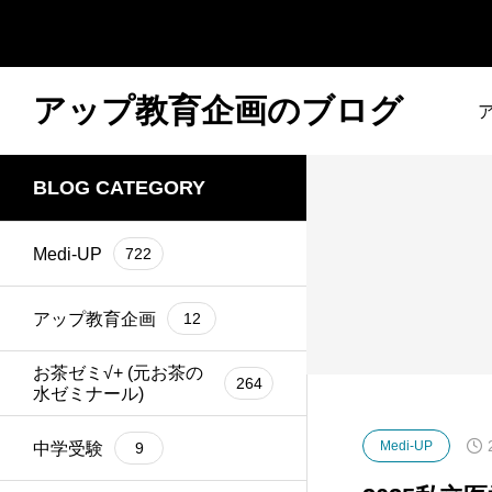
アップ教育企画のブログ
BLOG CATEGORY
Medi-UP
722
アップ教育企画
12
お茶ゼミ√+ (元お茶の
264
水ゼミナール)
Medi-UP
中学受験
9