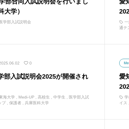
立医学部合同入試説明会を行いまし
愛
科大学）
2
医学部入試説明会
一
通テ
2025.06.02
0
Me
学部入試説明会2025が開催され
愛
2
東海大学
,
Medi-UP
,
高校生
,
中学生
,
医学部入試
学
ップ
,
保護者
,
兵庫医科大学
イス