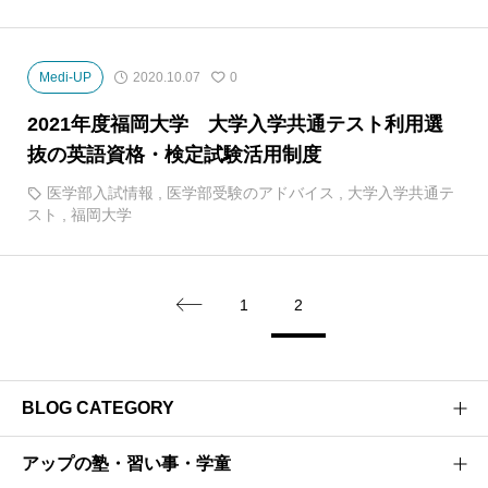
Medi-UP
2020.10.07
0
2021年度福岡大学 大学入学共通テスト利用選
抜の英語資格・検定試験活用制度
医学部入試情報
,
医学部受験のアドバイス
,
大学入学共通テ
スト
,
福岡大学
1
2

BLOG CATEGORY
アップの塾・習い事・学童
医学部受験のプロがお届けする医学部受験情報ブログ