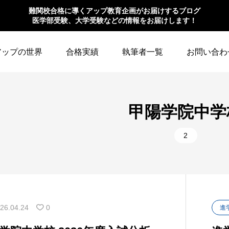
難関校合格に導くアップ教育企画がお届けするブログ
医学部受験、大学受験などの情報をお届けします！
アップの世界
合格実績
執筆者一覧
お問い合わ
甲陽学院中学
2
26.04.24
0
進