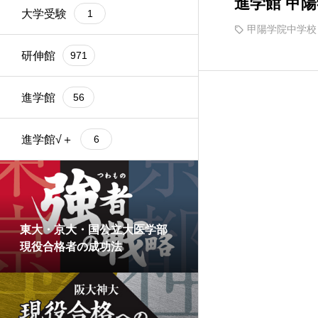
進学館 甲陽
大学受験
1
甲陽学院中学校
研伸館
971
進学館
56
進学館√＋
6
東大・京大・国公立大医学部
現役合格者の成功法