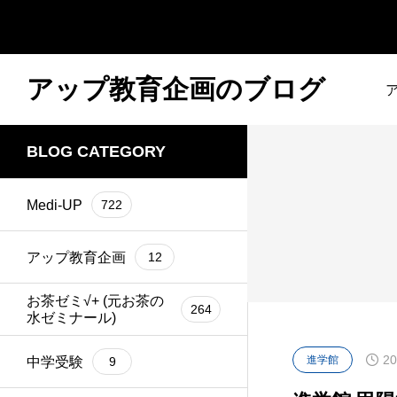
アップ教育企画のブログ
BLOG CATEGORY
Medi-UP
722
アップ教育企画
12
お茶ゼミ√+ (元お茶の
264
水ゼミナール)
20
進学館
中学受験
9