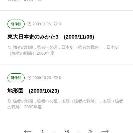
研伸館
2009.11.06
0
東大日本史のみかた3 (2009/11/06)
強者の戦略
,
強者への道
,
日本史（強者の戦略）
,
日本史
（強者の戦略）2009年度
研伸館
2009.10.23
0
地形図 (2009/10/23)
強者の戦略
,
強者への道
,
地理（強者の戦略）
,
地理（強者
の戦略）2009年度
1
…
76
…
79

