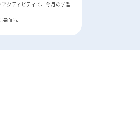
やアクティビティで、今月の学習
。
驚く場面も。