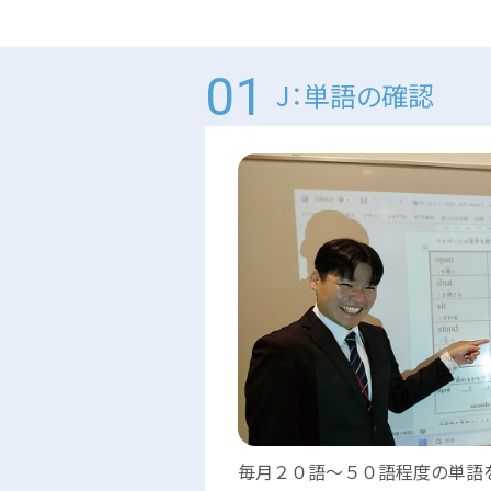
J：単語の確認
毎月２０語～５０語程度の単語