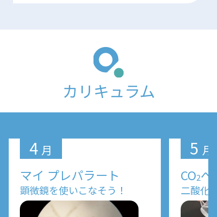
カリキュラム
4
5
月
月
マイ プレパラート
CO
へ
2
顕微鏡を使いこなそう！
二酸化