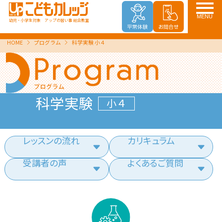
MENU
幼児・小学生対象 アップの習い事 総合教室
HOME
プログラム
科学実験 小４
科学実験
小４
レッスンの流れ
カリキュラム
受講者の声
よくあるご質問