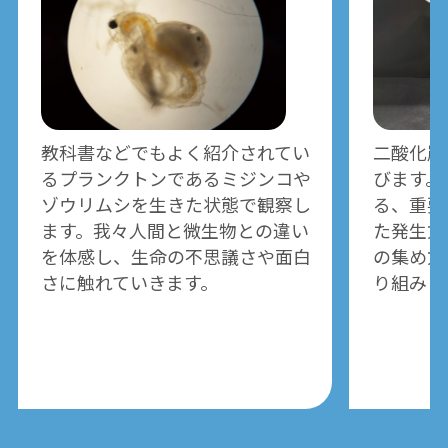
教科書などでもよく紹介されてい
二酸化炭
るプランクトンであるミジンコや
びます。
ゾウリムシを生きた状態で観察し
る、重要
ます。我々人間と微生物との違い
た発生方
を体感し、生命の不思議さや面白
の集め方
さに触れていきます。
り組みま