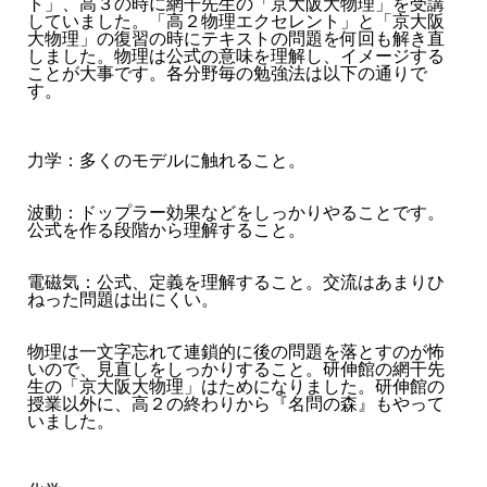
ト」、高３の時に網干先生の「京大阪大物理」を受講
していました。「高２物理エクセレント」と「京大阪
大物理」の復習の時にテキストの問題を何回も解き直
しました。物理は公式の意味を理解し、イメージする
ことが大事です。各分野毎の勉強法は以下の通りで
す。
力学：多くのモデルに触れること。
波動：ドップラー効果などをしっかりやることです。
公式を作る段階から理解すること。
電磁気：公式、定義を理解すること。交流はあまりひ
ねった問題は出にくい。
物理は一文字忘れて連鎖的に後の問題を落とすのが怖
いので、見直しをしっかりすること。研伸館の網干先
生の「京大阪大物理」はためになりました。研伸館の
授業以外に、高２の終わりから『名問の森』もやって
いました。