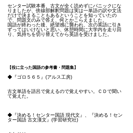
センター試験本番、古文が全く読めずにパニックにな
りましたが、傍線部解釈問題は実は一単語の訳や文法
だけで決まることもあるということを知っていたの
で、問題文のみで答え、何とかこらえました。
国語が終わった後、絶望感に襲われ、次の英語に引き
ずってはいけないと思い、休憩時間に大学内を走り回
り、気持ちを切り替えてから英語を受けました。
【役に立った国語の参考書・問題集】
◆『ゴロ５６５』(アルス工房)
古文単語を語呂で覚えるので覚えやすい。ＣＤで聞い
て覚えた。
◆『決める！センター国語 現代文』、『決める！セン
ター国語 古文漢文』(学習研究社)