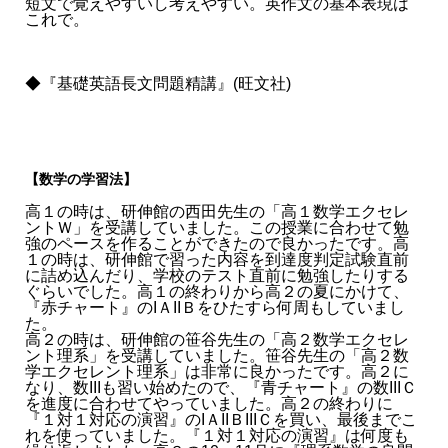
短文で覚えやすいし考えやすい。英作文の基本表現は
これで。
◆『基礎英語長文問題精講』(旺文社)
【数学の学習法】
高１の時は、研伸館の西田先生の「高１数学エクセレ
ントＷ」を受講していました。この授業に合わせて勉
強のペースを作ることができたので良かったです。高
１の時は、研伸館で習った内容を到達度判定試験直前
に詰め込んだり、学校のテスト直前に勉強したりする
ぐらいでした。高１の終わりから高２の夏にかけて、
『赤チャート』のIＡIIＢをひたすら何周もしていまし
た。
高２の時は、研伸館の笹谷先生の「高２数学エクセレ
ント理系」を受講していました。笹谷先生の「高２数
学エクセレント理系」は非常に良かったです。高２に
なり、数IIIも習い始めたので、『青チャート』の数IIIＣ
を進度に合わせてやっていました。高２の終わりに
『１対１対応の演習』のIＡIIＢIIIＣを買い、最後までこ
れを使っていました。『１対１対応の演習』は何度も