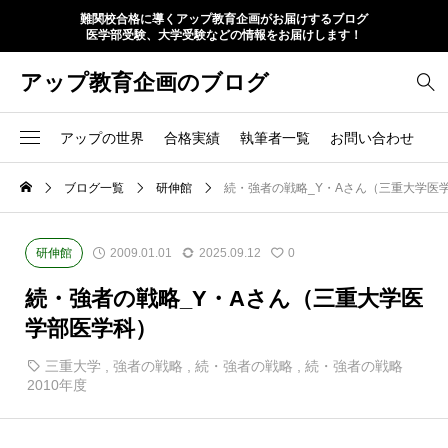
難関校合格に導くアップ教育企画がお届けするブログ
医学部受験、大学受験などの情報をお届けします！
アップ教育企画のブログ
アップの世界
合格実績
執筆者一覧
お問い合わせ
ブログ一覧
研伸館
続・強者の戦略_Y・Aさん（三重大学医
研伸館
2009.01.01
2025.09.12
0
続・強者の戦略_Y・Aさん（三重大学医
学部医学科）
三重大学
,
強者の戦略
,
続・強者の戦略
,
続・強者の戦略
2010年度