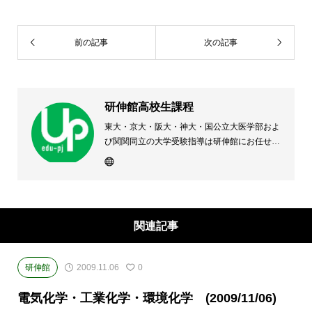
前の記事
次の記事
研伸館高校生課程
東大・京大・阪大・神大・国公立大医学部およ
び関関同立の大学受験指導は研伸館にお任せく
ださい。 大阪(上本町・天王寺・豊中)・兵庫
(西宮・住吉・三田)・京都・奈良(学園前・高の
原)に教室のある、現役高校生専門の大学受験
予備校・進学塾です。
関連記事
研伸館
2009.11.06
0
電気化学・工業化学・環境化学 (2009/11/06)