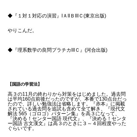
◆『１対１対応の演習』IＡIIＢIIIＣ(東京出版)
やりこんだ。
◆『理系数学の良問プラチカIIIＣ』(河合出版)
【国語の学習法】
高３の11月の終わりから対策をはじめました。過去問
は平均160点前後だったのですが、本番で130点台だっ
たので、詳しい勉強法は省略します。『赤本』に掲載
されている過去問を追試も含めて全て解き、『現代文
解法 565（ゴロゴ）パターン集』を高３になって、
『決める！センター国語 現代文』、『決める！センタ
ー国語 古文漢文』は高３のときに３～４回程度やった
ぐらいです。