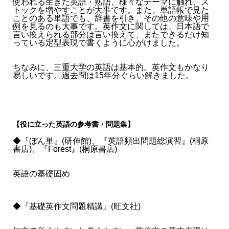
使われる生きた英語・熟語、様々なテーマに触れ、ス
トックを増やすことが大事です。また、単語帳で見た
ことのある単語でも、辞書を引き、その他の意味や用
例を見るのも大事です。英作文に関しては、日本語で
言い換えられる部分は言い換えて、またできるだけ知
っている定型表現で書くように心がけました。
ちなみに、三重大学の英語は基本的。英作文もかなり
易しいです。過去問は15年分ぐらい解きました。
【役に立った英語の参考書・問題集】
◆『ぼん単』(研伸館)、『英語頻出問題総演習』(桐原
書店)、『Forest』(桐原書店)
英語の基礎固め
◆『基礎英作文問題精講』(旺文社)