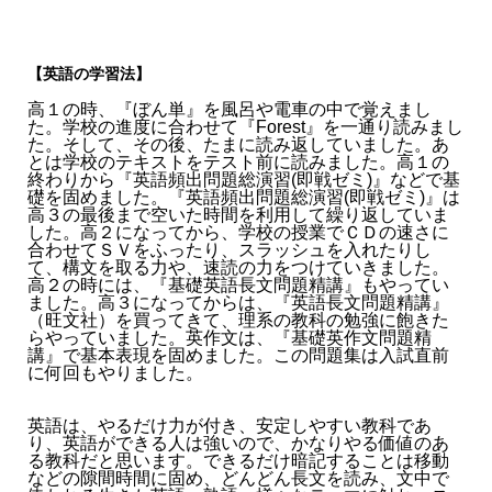
【英語の学習法】
高１の時、『ぼん単』を風呂や電車の中で覚えまし
た。学校の進度に合わせて『Forest』を一通り読みまし
た。そして、その後、たまに読み返していました。あ
とは学校のテキストをテスト前に読みました。高１の
終わりから『英語頻出問題総演習(即戦ゼミ)』などで基
礎を固めました。『英語頻出問題総演習(即戦ゼミ)』は
高３の最後まで空いた時間を利用して繰り返していま
した。高２になってから、学校の授業でＣＤの速さに
合わせてＳＶをふったり、スラッシュを入れたりし
て、構文を取る力や、速読の力をつけていきました。
高２の時には、『基礎英語長文問題精講』もやってい
ました。高３になってからは、『英語長文問題精講』
（旺文社）を買ってきて、理系の教科の勉強に飽きた
らやっていました。英作文は、『基礎英作文問題精
講』で基本表現を固めました。この問題集は入試直前
に何回もやりました。
英語は、やるだけ力が付き、安定しやすい教科であ
り、英語ができる人は強いので、かなりやる価値のあ
る教科だと思います。できるだけ暗記することは移動
などの隙間時間に固め、どんどん長文を読み、文中で