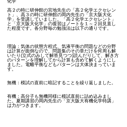
化学
高２の時に研伸館の宮地先生の「高２化学エクセレン
ト」、高３の時に研伸館の岡内先生の「京大阪大化
学」を受講していました。「高２化学エクセレント」
と「京大阪大化学」の復習はノートを１～２回見直し
た程度です。各分野毎の勉強法は以下の通りです。
理論：気体の状態方程式、気液平衡の問題などの分野
は計算が面倒なので、問題集のその章だけを何周も解
いたり(立式のみして解答見つつ)読んだりして、解き方
のパターンを理解してから計算も含めて解くようにし
ました。電離平衡などもパターンは大体決まっていま
す。
無機：模試の直前に暗記することを繰り返しました。
有機：高分子も無機同様に模試直前に詰め込みまし
た。夏期講習の岡内先生の「京大阪大有機化学特講」
は力がつきます。