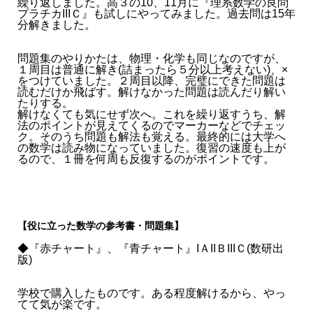
繰り返しました。高３の10、11月に『理系数学の良問
プラチカIIIＣ』も試しにやってみました。過去問は15年
分解きました。
問題集のやりかたは、物理・化学も同じなのですが、
１周目は普通に解き(詰まったら５分以上考えない)、×
をつけていました。２周目以降、完璧にできた問題は
読むだけか飛ばす。解けなかった問題は読んだり解い
たりする。
解けなくても気にせず次へ。これを繰り返すうち、解
法のポイントが見えてくるのでマーカーなどでチェッ
ク。そのうち問題も解法も覚える。最終的には大学へ
の数学は読み物になっていました。復習の速度も上が
るので、１冊を何周も反復するのがポイントです。
【役に立った数学の参考書・問題集】
◆『赤チャート』、『青チャート』IＡIIＢIIIＣ(数研出
版)
学校で購入したものです。ある程度解けるから、やっ
てて気が楽です。