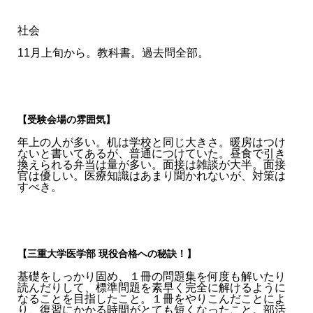
社会
11月上旬から。教科書。過去問全部。
【受験会場の雰囲気】
年上の人が多い。机は学校と同じ大きさ。暖房はつけ
ないと書いてあるが、普通につけていた。昼食で引き
換えられる弁当は量が多い。面接は雑談が大半。面接
官は優しい。医療知識はあまり聞かれないが、対策は
すべき。
【三重大学医学部 現役合格への秘訣！】
基礎をしっかり固め、１冊の問題集を何度も解いたり
読んだりして、標準問題を素早く完全に解けるように
なることを目指したこと。１冊をやりこんだことによ
り、復習にかかる時間がとても短くなったこと。部活