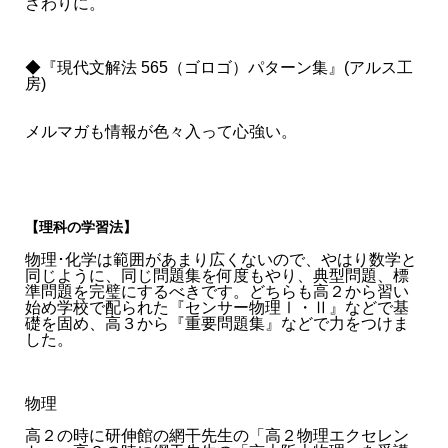
さわりに。
◆『現代文解法 565（ゴロゴ）パターン集』(アルス工
房)
メルマガも情報が色々入って心強い。
【理科の学習法】
物理･化学は範囲があまり広くないので、やはり数学と
同じように、同じ問題集を何度もやり、典型問題、標
準問題を完璧にするべきです。どちらも高２から習い
始め学校で配られた『センサー物理Ⅰ・Ⅱ』などで基
礎を固め、高３から『重要問題集』などで力をつけま
した。
物理
高２の時に研伸館の網干先生の「高２物理エクセレン