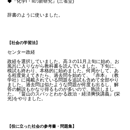
◆『化学I・IIの新研究』(三省堂)
辞書のように使いました。
【社会の学習法】
センター政経
政経を選択していました。高３の11月上旬に始め、お
風呂に入りながら教科書を読んでいました。下旬に、
模試も終わり、本格的に始めました。何周かして、あ
る程度覚えてきたら、過去問を始めて、『赤本』（教
学社）に掲載されている問題を追試も含めて全部やり
ました。過去問は似たような問題が何度も出るし、解
答の解説もかなり得るものが多いので、熟読しまし
た。『畠山のスパッとわかる政治・経済爽快講義』(栄
光)をやりました。
【役に立った社会の参考書・問題集】