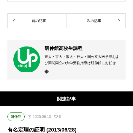
前の記事
次の記事
研伸館高校生課程
東大・京大・阪大・神大・国公立大医学部およ
び関関同立の大学受験指導は研伸館にお任せく
ださい。 大阪(上本町・天王寺・豊中)・兵庫
(西宮・住吉・三田)・京都・奈良(学園前・高の
原)に教室のある、現役高校生専門の大学受験
予備校・進学塾です。
関連記事
研伸館
2025.06.13
0
有名定理の証明 (2013/06/28)