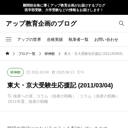
難関校合格に導くアップ教育企画がお届けするブログ
医学部受験、大学受験などの情報をお届けします！
アップ教育企画のブログ
アップの世界
合格実績
執筆者一覧
お問い合わせ
ブログ一覧
研伸館
東大・京大受験生応援記 (2011/03/04)
研伸館
2011.03.04
2025.08.13
0
東大・京大受験生応援記 (2011/03/04)
強者への道
,
コラム（強者の戦略）
,
コラム（強者の戦略）
2011年度
,
強者の戦略