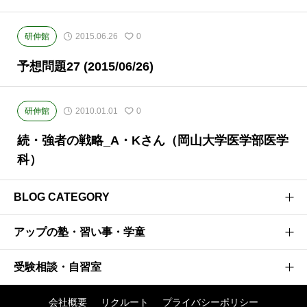
研伸館
2015.06.26
0
予想問題27 (2015/06/26)
研伸館
2010.01.01
0
続・強者の戦略_A・Kさん（岡山大学医学部医学
科）
BLOG CATEGORY
アップの塾・習い事・学童
医学部受験のプロがお届けする医学部受験情報ブログ
お茶ゼミ√+ブログ
受験相談・自習室
研伸館高校生課程
強者の戦略
研伸館中学生課程
会社概要
リクルート
プライバシーポリシー
阪大神大 現役合格への軌跡
アップ入試相談窓口