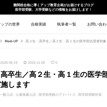
難関校合格に導くアップ教育企画がお届けするブログ
医学部受験、大学受験などの情報をお届けします！
アップの世界
合格実績
執筆者一覧
お問い合わ
Medi-UP
高３生・高卒生／高２生・高 1 生の医学部志望者対
2020.06.19
2024.11.08
0
高卒生／高２生・高 1 生の医
実施します
一般入試
,
公募推薦入試
,
医学部受験のアドバイス
,
医学部受験対策