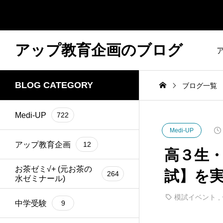
アップ教育企画のブログ
BLOG CATEGORY
ブログ一覧
Medi-UP
722
Medi-UP
アップ教育企画
12
高３生・
お茶ゼミ√+ (元お茶の
試】を
264
水ゼミナール)
模試イベント
,
中学受験
9