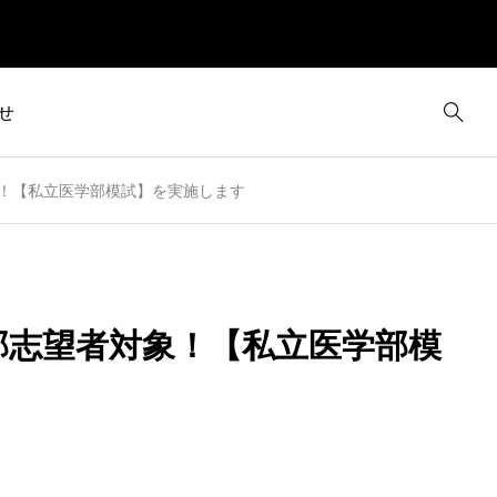
せ
象！【私立医学部模試】を実施します
学部志望者対象！【私立医学部模