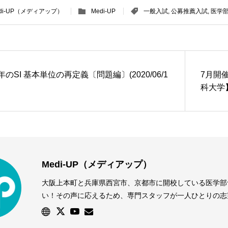
di-UP（メディアップ）
Medi-UP
一般入試
,
公募推薦入試
,
医学
9年のSI 基本単位の再定義〔問題編〕(2020/06/1
7月開
科大学
する方
Medi-UP（メディアップ）
大阪上本町と兵庫県西宮市、京都市に開校している医学部予備
い！その声に応えるため、専門スタッフが一人ひとりの志
す。優れた学習環境と万全のサポート体制で、個別指導授
験に対応します。