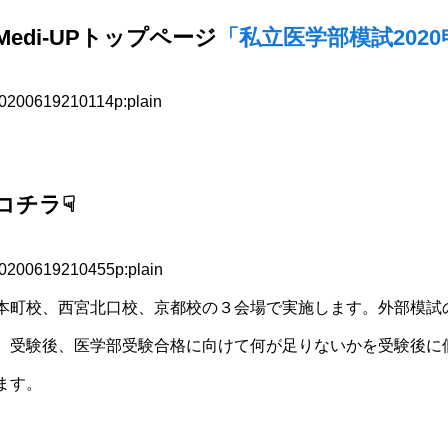
edi-UPトップページ
「私立医学部模試202
コチラ☟
本町校、
西宮北口
校、京都校の３会場で実施します。外部模試
、受験後、医学部受験合格に向けて何が足りないかを受験後に
ます。