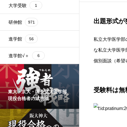
大学受験
1
出題形式が
研伸館
971
進学館
56
私立大学医学部
な私立大学医学
進学館√＋
6
個別面談（希望
受験料は無
東大・京大・国公立大医学部
現役合格者の成功法