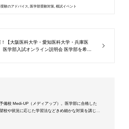
部受験のアドバイス
,
医学部受験対策
,
模試イベント
催！【大阪医科大学・愛知医科大学・兵庫医
】医学部入試オンライン説明会 医学部を希望
必見！
校 Medi-UP（メディアップ）。医学部に合格した
望校や状況に応じた学習法などきめ細かな対策を講じま
業に加え、少人数クラス授業を開講し、全ての医学部受