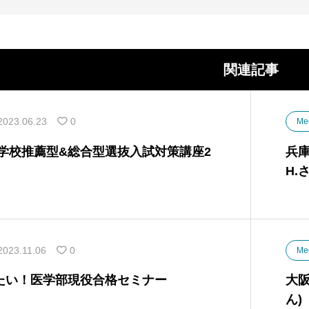
関連記事
2023.06.23
0
Me
 学校推薦型&総合型選抜入試対策講座2
兵庫
H.
2023.11.06
0
Me
たい！医学部現役合格セミナー
大阪
ん)