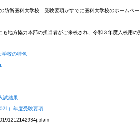
用の
防衛医科大学校
受験要項がすでに
医科大学
校のホームペー
Pにも
地方協力本部
の担当者がご来校され、令和３年度入校用の
大学校の特色
れ
度入試結果
021）年度受験要項