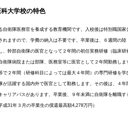
医科大学校
の特色
る
自衛隊
医務官を養成する
教育機関
です。入校後は特別職国家
されますので、学費の納入は不要です。卒業後は、６週間の陸
し、幹部
自衛隊
の
医官
となって２年間の初任実務研修（
臨床研
自衛隊
病院または部隊、医務室等に
医官
として２年間勤務しま
等で２年間（研修科目によっては最大４年間）の専門研修を学
隊
が活躍する国内外で
医官
として勤務します。その後は、４年
キャリアパス
があります。卒業後、９年未満に
自衛隊
を離職す
平成31年
３月の卒業生の償還最高額4,278万円）