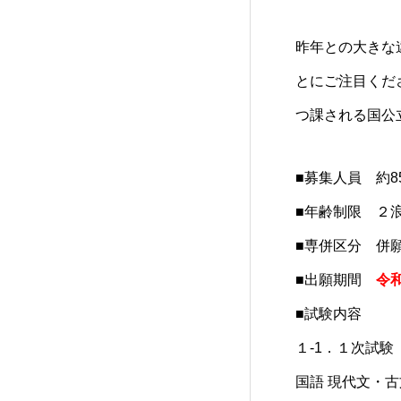
昨年との大きな
とにご注目くだ
つ課される
国公
■募集人員 約8
■年齢制限 ２
■専併区分 併
■出願期間
令和
■試験内容
１-1．１次試験 
国語 現代文・古