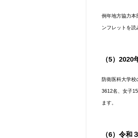
例年
地方協力本
ンフレットを読
（5）202
防衛医科大学校
3612名、女子
ます。
（6）令和３