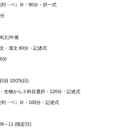
数列・ベ）Ⅲ・90分・択一式
0分
24(土)午後
文・漢文 60分・記述式
0分
 10/25(日)
学・生物から２科目選択・120分・記述式
数列・ベ）Ⅲ・100分・記述式
9～11 (指定日)