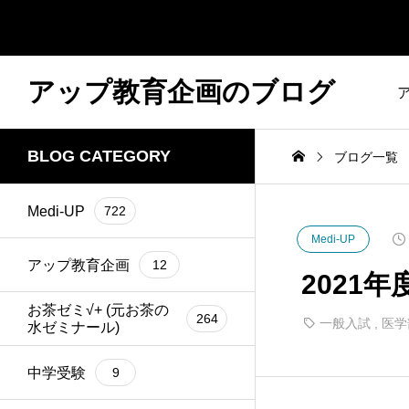
アップ教育企画のブログ
BLOG CATEGORY
ブログ一覧
Medi-UP
722
Medi-UP
アップ教育企画
12
2021
お茶ゼミ√+ (元お茶の
264
一般入試
,
医学
水ゼミナール)
中学受験
9