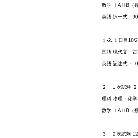
数学 ⅠAⅡB（
英語 択一式・9
１-2. １日目10/
国語 現代文・古
英語 記述式・10
２．１次試験 ２日目
理科 物理・化
数学 ⅠAⅡB（
３．２次試験 12/