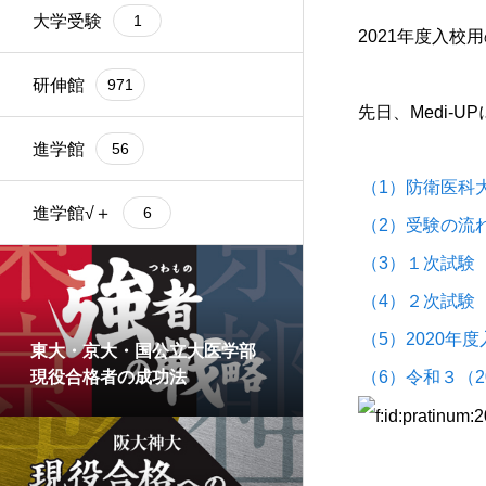
大学受験
1
2021年度入校
研伸館
971
先日、Medi-U
進学館
56
（1）防衛医科
進学館√＋
6
（2）受験の流
（3）１次試験
（4）２次試験
（5）2020年
東大・京大・国公立大医学部
（6）令和３（2
現役合格者の成功法