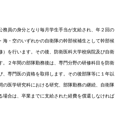
公務員の身分となり毎月学生手当が支給され、年２回の
・海・空のいずれかの
自衛隊
の幹部候補生として
幹部候
修
）を行います。その後、
防衛医科大学校病院
及び
自衛
す。２年間の部隊勤務後は、専門分野の研修科目を
防衛
び、専門医の資格を取得します。その後部隊等に１年以
間の医学研究科における研究、部隊勤務の継続、
自衛隊
る場合は、卒業までに支給された経費を償還しなければ