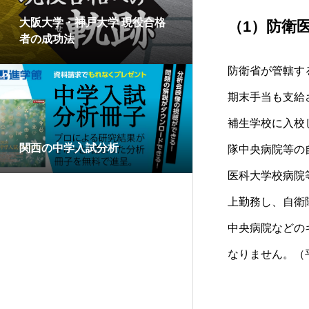
大阪大学・神戸大学 現役合格
（1）
防衛
者の成功法
防衛省
が管轄す
期末手当も支給
補生学校
に入校
関西の中学入試分析
隊中央病院
等の
医科大学校病院
上勤務し、
自衛
中央病院
などの
なりません。（