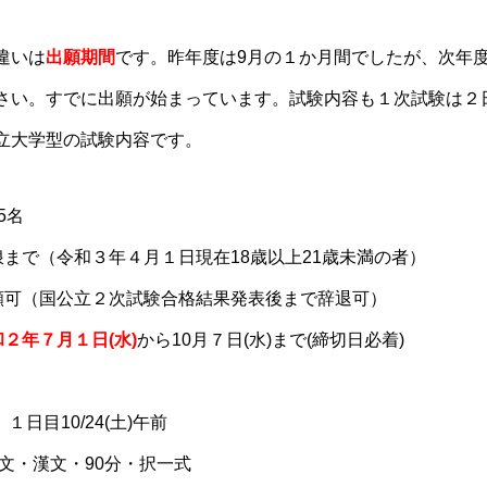
違いは
出願期間
です。昨年度は9月の１か月間でしたが、次年度
さい。すでに出願が始まっています。試験内容も１次試験は２
立大学
型の試験内容です。
5名
浪まで（令和３年４月１日現在18歳以上21歳未満の者）
願可（国公立２次試験合格結果発表後まで辞退可）
２年７月１日(水)
から10月７日(水)まで(締切日必着)
１日目10/24(土)午前
文・漢文・90分・択一式