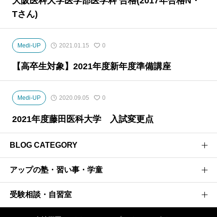
大阪医科大学医学部医学科 合格(2017年合格N・
Tさん)
Medi-UP
2021.01.15
0
【高卒生対象】2021年度新年度準備講座
Medi-UP
2020.09.05
0
2021年度藤田医科大学 入試変更点
BLOG CATEGORY
アップの塾・習い事・学童
医学部受験のプロがお届けする医学部受験情報ブログ
お茶ゼミ√+ブログ
受験相談・自習室
研伸館高校生課程
強者の戦略
研伸館中学生課程