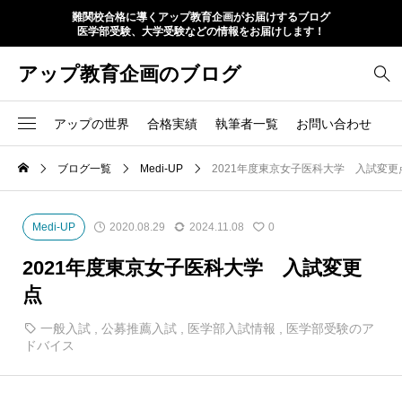
難関校合格に導くアップ教育企画がお届けするブログ
医学部受験、大学受験などの情報をお届けします！
アップ教育企画のブログ
アップの世界
合格実績
執筆者一覧
お問い合わせ
ブログ一覧
Medi-UP
2021年度東京女子医科大学 入試変更
Medi-UP
2020.08.29
2024.11.08
0
2021年度東京女子医科大学 入試変更
点
一般入試
,
公募推薦入試
,
医学部入試情報
,
医学部受験のア
ドバイス