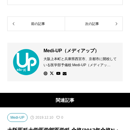
前の記事
次の記事
Medi-UP（メディアップ）
大阪上本町と兵庫県西宮市、京都市に開校して
いる医学部予備校 Medi-UP（メディアッ
プ）。医学部に合格したい！その声に応えるた
め、専門スタッフが一人ひとりの志望校や状況
に応じた学習法などきめ細かな対策を講じま
す。優れた学習環境と万全のサポート体制で、
個別指導授業に加え、少人数クラス授業を開講
関連記事
し、全ての医学部受験に対応します。
Medi-UP
2019.12.10
0