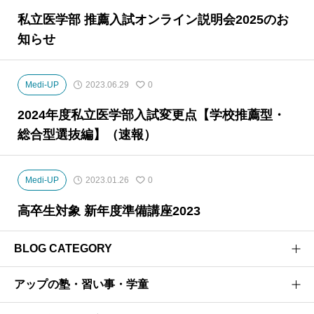
私立医学部 推薦入試オンライン説明会2025のお
知らせ
Medi-UP
2023.06.29
0
2024年度私立医学部入試変更点【学校推薦型・
総合型選抜編】（速報）
Medi-UP
2023.01.26
0
高卒生対象 新年度準備講座2023
BLOG CATEGORY
アップの塾・習い事・学童
医学部受験のプロがお届けする医学部受験情報ブログ
お茶ゼミ√+ブログ