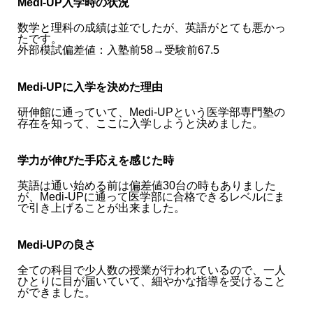
Medi-UP入学時の状況
数学と理科の成績は並でしたが、英語がとても悪かっ
たです。
外部模試偏差値：入塾前58→受験前67.5
Medi-UPに入学を決めた理由
研伸館に通っていて、Medi-UPという医学部専門塾の
存在を知って、ここに入学しようと決めました。
学力が伸びた手応えを感じた時
英語は通い始める前は偏差値30台の時もありました
が、Medi-UPに通って医学部に合格できるレベルにま
で引き上げることが出来ました。
Medi-UPの良さ
全ての科目で少人数の授業が行われているので、一人
ひとりに目が届いていて、細やかな指導を受けること
ができました。