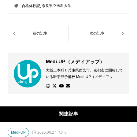
合格体験記
,
奈良県立医科大学
前の記事
次の記事
Medi-UP（メディアップ）
大阪上本町と兵庫県西宮市、京都市に開校して
いる医学部予備校 Medi-UP（メディアッ
プ）。医学部に合格したい！その声に応えるた
め、専門スタッフが一人ひとりの志望校や状況
に応じた学習法などきめ細かな対策を講じま
す。優れた学習環境と万全のサポート体制で、
個別指導授業に加え、少人数クラス授業を開講
関連記事
し、全ての医学部受験に対応します。
Medi-UP
2025.06.27
0