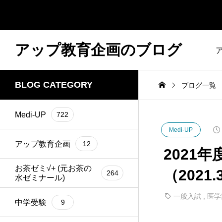
アップ教育企画のブログ
BLOG CATEGORY
ブログ一覧
Medi-UP
722
Medi-UP
アップ教育企画
12
2021
お茶ゼミ√+ (元お茶の
（2021.
264
水ゼミナール)
一般入試
,
医学
中学受験
9