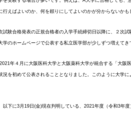
学を受験する場合が多いです。例えば、A大学に合格しても、
に行えばよいのか、何を頼りにしてよいのかが分からないかも
次試験合格発表の正規合格者の入学手続締切日以降に、２次試
大学のホームページで公表する私立医学部が少しずつ増えてき
2021年４月に
大阪医科大学
と
大阪薬科大学
が統合する「
大阪
状況を初めて公表されることとなりました。このように大学に
、以下に3月19日(金)現在判明している、2021年度（令和3
。