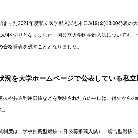
った2021年度私立医学部入試も本日3/19(金)13:00発表の
大
つの区切りとなりました。
国公立大学
医学部入試についても、
の合格発表を残すこととなりました。
状況を大学ホームページで公表している私立
選抜や共通利用選抜などを受験された方の中には、
補欠からの
ん。
試制度は、学校推薦型選抜（旧
公募推薦
入試）、総合型選抜