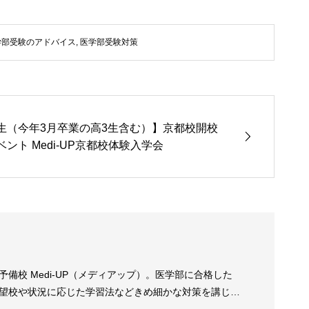
学部受験のアドバイス
,
医学部受験対策
生（今年3月卒業の高3生含む）】京都校開校
ント Medi-UP京都校体験入学会
校 Medi-UP（メディアップ）。医学部に合格した
望校や状況に応じた学習法などきめ細かな対策を講じま
業に加え、少人数クラス授業を開講し、全ての医学部受