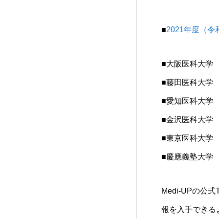
■
2021年度（
■
大阪医科大学
■藤田
医科大学
■愛知
医科大学
■
金沢医科大学
■
東京医科大学
■
慶應義塾大学
Medi-UPの公式
T
報を入手できる