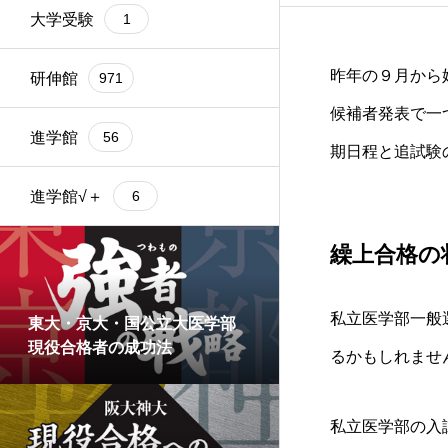
大学受験
1
昨年の９月から始ま
研伸館
971
候補者発表で一
進学館
56
期日程と追試験
進学館√＋
6
繰上合格の
私立医学部一般
東大・京大・国公立大医学部
現役合格者の成功法
るかもしれませ
私立医学部の入