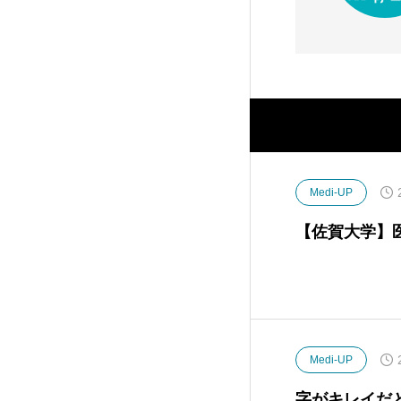
Medi-UP
【佐賀大学】
Medi-UP
字がキレイだ