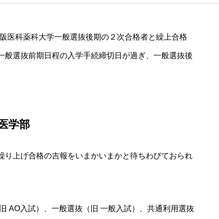
阪医科薬科大学
一般選抜後期の２次合格者と繰上合格
一般選抜前期日程の入学手続締切日が過ぎ、一般選抜後
医学部
繰り上げ合格の吉報をいまかいまかと待ちわびておられ
（旧
AO入試
）、一般選抜（旧 一般入試）、共通利用選抜