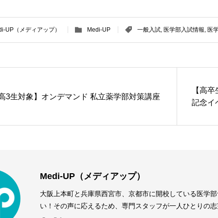
di-UP（メディアップ）
Medi-UP
一般入試
,
医学部入試情報
,
医
【高卒
高3生対象】オンデマンド 私立薬学部対策講座
記念イベ
Medi-UP（メディアップ）
大阪上本町と兵庫県西宮市、京都市に開校している医学部予備
い！その声に応えるため、専門スタッフが一人ひとりの志
す。優れた学習環境と万全のサポート体制で、個別指導授