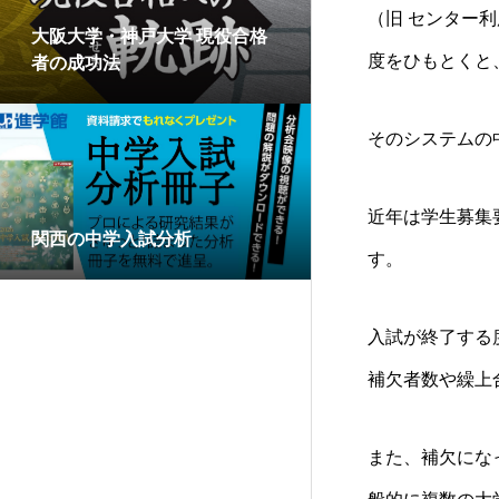
（旧 センター
大阪大学・神戸大学 現役合格
度をひもとくと
者の成功法
そのシステムの
近年は学生募集
関西の中学入試分析
す。
入試が終了する
補欠者数や繰上
また、補欠にな