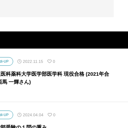
2022.11.15
0
di-UP
医科薬科大学医学部医学科 現役合格 (2021年合
西馬 一輝さん)
2024.04.04
0
di-UP
学部受験の１問の重み