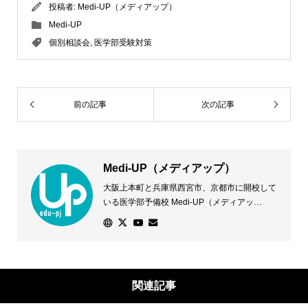
投稿者:
Medi-UP（メディアップ）
Medi-UP
個別相談会
,
医学部受験対策
前の記事
次の記事
Medi-UP（メディアップ）
大阪上本町と兵庫県西宮市、京都市に開校して
いる医学部予備校 Medi-UP（メディアッ
プ）。医学部に合格したい！その声に応えるた
め、専門スタッフが一人ひとりの志望校や状況
に応じた学習法などきめ細かな対策を講じま
す。優れた学習環境と万全のサポート体制で、
個別指導授業に加え、少人数クラス授業を開講
関連記事
し、全ての医学部受験に対応します。