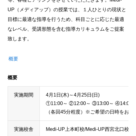
UP（メディアップ）の授業では、１人ひとりの現状と
目標に最適な指導を行うため、科目ごとに応じた最適
なレベル、受講形態を含む指導カリキュラムをご提案
致します。
概要
概要
実施期間
4月1日(木)～4月25日(日)
①11:00～ ②12:00～ ③13:00～ ④14:00
（各回45分程度）※ご希望の日時をお選
実施校舎
Medi-UP上本町校/Medi-UP
西宮北口
校/M