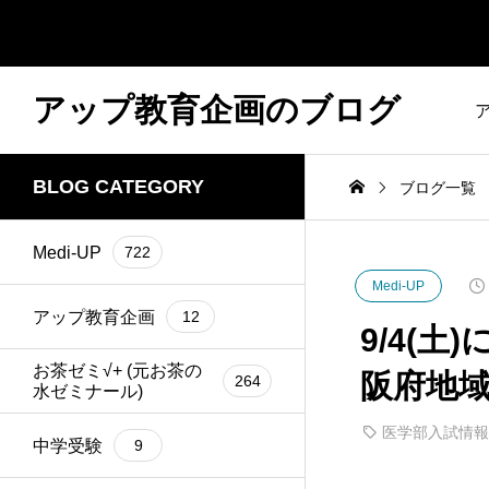
アップ教育企画のブログ
BLOG CATEGORY
ブログ一覧
Medi-UP
722
Medi-UP
アップ教育企画
12
9/4(
お茶ゼミ√+ (元お茶の
阪府地域
264
水ゼミナール)
医学部入試情報
中学受験
9