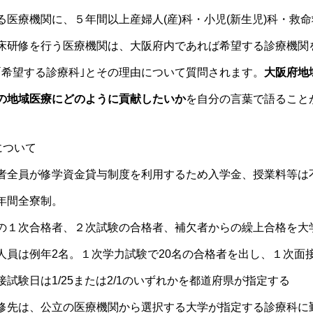
る
医療機関
に、５年間以上産婦人(産)科・小児(新生児)科・救
床研修
を行う
医療機関
は、
大阪府
内であれば希望する診療機関
｢希望する診療科｣とその理由について質問されます。
大阪府
地
の地域医療にどのように貢献したいか
を自分の言葉で語ること
について
者全員が修学資金貸与制度を利用するため入学金、授業料等は
年間全寮制。
の１次合格者、２次試験の合格者、補欠者からの繰上合格を大
人員は例年2名。１次学力試験で20名の合格者を出し、１次面接
試験日は1/25または2/1のいずれかを
都道
府県が指定する
修
先は、公立の
医療機関
から選択する大学が指定する診療科に