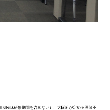
初期
臨床研修
期間を含めない）、
大阪府
が定める
医師不