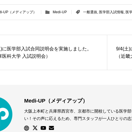
di-UP（メディアップ）
Medi-UP
一般選抜
,
医学部入試情報
,
医
4(土)に医学部入試合同説明会を実施しました。
9/4
庫医科大学 入試説明会）
（近畿
Medi-UP（メディアップ）
大阪上本町と兵庫県西宮市、京都市に開校している医学部予備
い！その声に応えるため、専門スタッフが一人ひとりの志
す。優れた学習環境と万全のサポート体制で、個別指導授