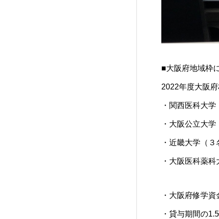
■
大阪府
地域枠
2022年度
大阪府
・
関西医科大学
・大阪
公立大学
・
近畿大学
（３
・
大阪医科薬科
・
大阪府
修学資
・貸与期間の1.