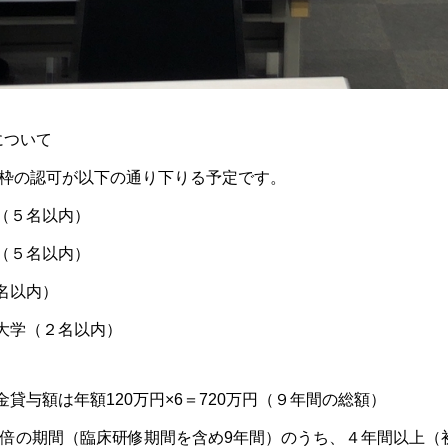
について
枠の認可が以下の通り下りる予定です。
（５名以内）
（５名以内）
名以内）
大学
（２名以内）
金貸与額は年額120万円×6＝720万円（９年間の総額）
5倍の期間（
臨床研修
期間を含め9年間）のうち、４年間以上（