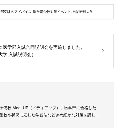
学部受験のアドバイス
,
医学部受験対策イベント
,
自治医科大学
(土)に医学部入試合同説明会を実施しました。
大学 入試説明会）
校 Medi-UP（メディアップ）。医学部に合格した
望校や状況に応じた学習法などきめ細かな対策を講じま
業に加え、少人数クラス授業を開講し、全ての医学部受