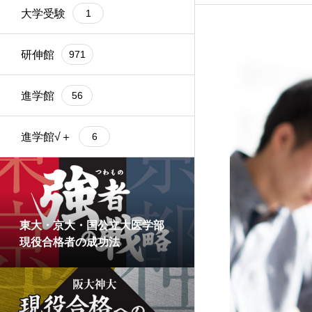
大学受験
1
研伸館
971
進学館
56
進学館√＋
6
東大・京大・国公立大医学部
現役合格者の成功法