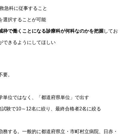
命救急科に従事すること
を選択することが可能
域枠で働くことになる診療科が何科なのかを把握
してお
ができるようにしてほしい
不要。
学単位ではなく、「
都道
府県単位」で出す
試験で10～12名に絞り、最終合格者2名に絞る
勤務する。一般的に
都道
府県立・市町村立病院、日赤・