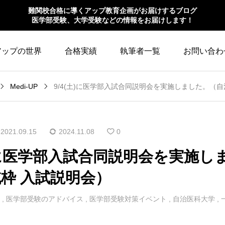
難関校合格に導くアップ教育企画がお届けするブログ
医学部受験、大学受験などの情報をお届けします！
アップの世界
合格実績
執筆者一覧
お問い合わ
Medi-UP
9/4(土)に医学部入試合同説明会を実施しました。（
2021.09.15
2024.11.08
0
土)に医学部入試合同説明会を実施
枠 入試説明会）
,
医学部受験のアドバイス
,
医学部受験対策イベント
,
自治医科大学
,