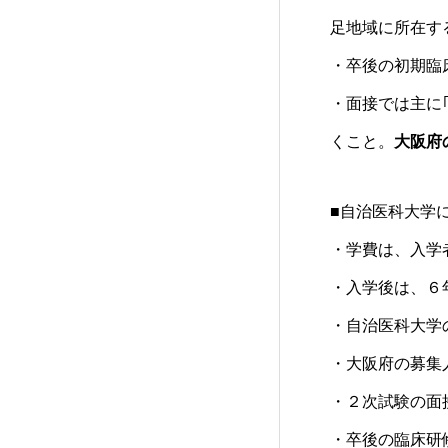
足
地域に所在す
・卒後の初期
臨
・面接では主に
くこと。
大阪府
■
自治医科大学
・学費は、入学
・入学後は、６
・
自治医科大学
・
大阪府
の募集
・２次試験の面接
・卒後の
臨床研