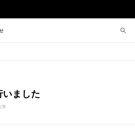
せ
行いました
大学