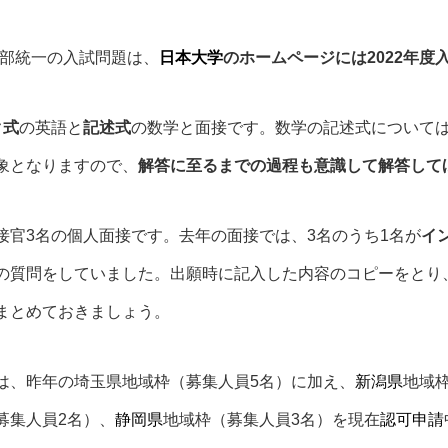
学部統一の入試問題は、
日本大学
のホームページには2022年度
ク式
の英語と
記述式
の数学と面接です。数学の記述式について
象となりますので、
解答に至るまでの過程も意識して解答して
接官3名の個人面接です。去年の面接では、3名のうち1名が
イ
の質問をしていました。出願時に記入した内容のコピーをとり
まとめておきましょう。
は、昨年の埼玉県地域枠（募集人員5名）に加え、
新潟県
地域
募集人員2名）、
静岡県
地域枠（募集人員3名）を現在
認可申請