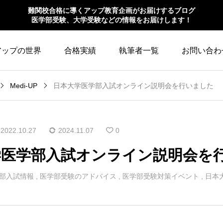
難関校合格に導くアップ教育企画がお届けするブログ
医学部受験、大学受験などの情報をお届けします！
アップの世界
合格実績
執筆者一覧
お問い合わ
Medi-UP
日本大学医学部入試オンライン説明会を行いました
2022.10.27
2024.11.07
0
学医学部入試オンライン説明会を
部入試情報
,
医学部受験のアドバイス
,
医学部受験対策イベント
,
日本