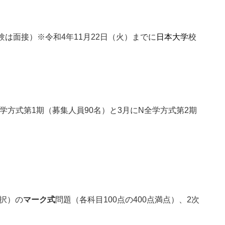
は面接）※令和4年11月22日（火）までに
日本大学
校
方式第1期（募集人員90名）と3月にN全学方式第2期
選択）の
マーク式
問題（各科目100点の400点満点）、2次