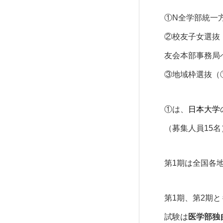
①N全学部統一
②校友子女選抜
友会本部事務局
③地域枠選抜（
①は、
日本大学
（募集人員15
第1期は全国各
第1期、第2期
試験は
医学部独