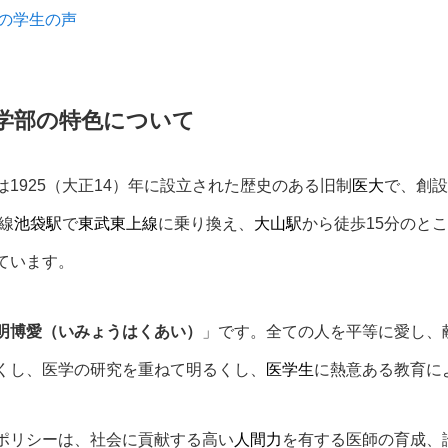
の学生の声
学部の特色について
は1925（大正14）年に設立された歴史のある旧制
医大
で、創設
線
池袋駅
で
東武東上線
に乗り換え、
大山駅
から徒歩15分のと
ています。
明博愛（いみょうはくあい）
」です。全ての人を平等に愛し、
くし、医学の研究を重ねて明るくし、
医学生
に熱意ある教育に
ポリシーは、社会に貢献する高い
人間力
を有する医師の育成、