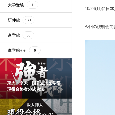
大学受験
1
10/24(月)に
日本
研伸館
971
今回の説明会で
進学館
56
進学館√＋
6
東大・京大・国公立大医学部
現役合格者の成功法