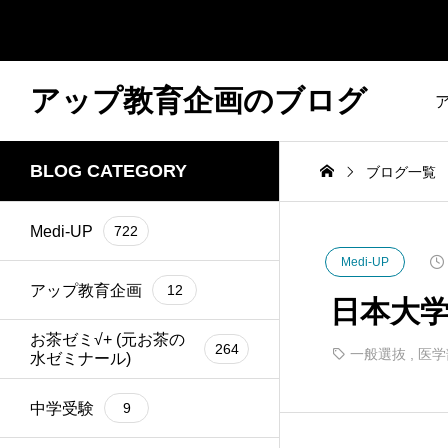
アップ教育企画のブログ
BLOG CATEGORY
ブログ一覧
Medi-UP
722
Medi-UP
アップ教育企画
12
日本大
お茶ゼミ√+ (元お茶の
264
一般選抜
,
医学
水ゼミナール)
中学受験
9