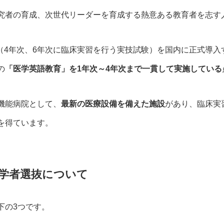
究者の育成、次世代リーダーを育成する熱意ある教育者を志す
E（4年次、6年次に臨床実習を行う実技試験）を国内に正式導
の
「医学英語教育」を1年次～4年次まで一貫して実施している
機能病院として、
最新の医療設備を備えた施設
があり、臨床実
を得ています。
入学者選抜について
下の3つです。