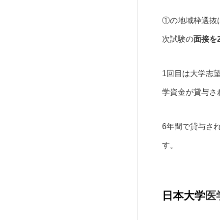
①の地域枠選抜
次試験の
面接を
1回目は大学志
学資金が貸与さ
6年間で貸与さ
す。
日本大学
医