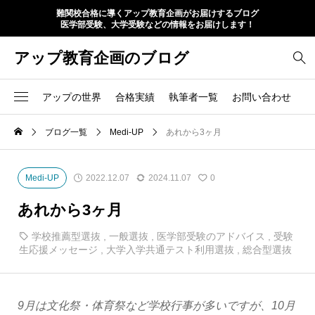
難関校合格に導くアップ教育企画がお届けするブログ
医学部受験、大学受験などの情報をお届けします！
アップ教育企画のブログ
アップの世界
合格実績
執筆者一覧
お問い合わせ
ブログ一覧
Medi-UP
あれから3ヶ月
Medi-UP
2022.12.07
2024.11.07
0
あれから3ヶ月
学校推薦型選抜
,
一般選抜
,
医学部受験のアドバイス
,
受験
生応援メッセージ
,
大学入学共通テスト利用選抜
,
総合型選抜
9月は文化祭・体育祭など学校行事が多いですが、10月