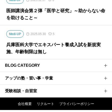
医師講演会第２弾「医学と研究」～助からない命
を助けること～
Medi-UP
2025.05.30
5
兵庫医科大学でエキスパート養成入試を新規実
施、年齢制限は無し
BLOG CATEGORY
アップの塾・習い事・学童
医学部受験のプロがお届けする医学部受験情報ブログ
お茶ゼミ√+ブログ
受験相談・自習室
研伸館高校生課程
強者の戦略
研伸館中学生課程
会社概要
リクルート
プライバシーポリシー
阪大神大 現役合格への軌跡
アップ入試相談窓口
研伸館ハイスクール