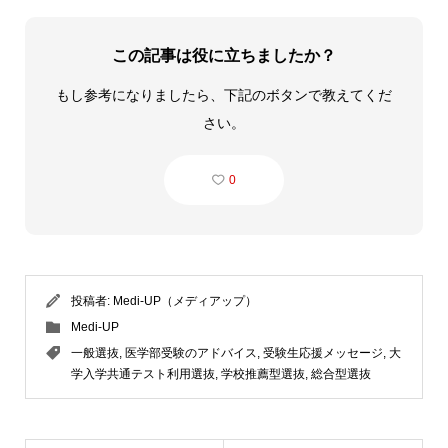
この記事は役に立ちましたか？
もし参考になりましたら、下記のボタンで教えてくだ
さい。
0
投稿者:
Medi-UP（メディアップ）
Medi-UP
一般選抜
,
医学部受験のアドバイス
,
受験生応援メッセージ
,
大
学入学共通テスト利用選抜
,
学校推薦型選抜
,
総合型選抜