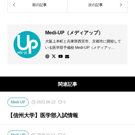
前の記事
次の記事
Medi-UP（メディアップ）
大阪上本町と兵庫県西宮市、京都市に開校して
いる医学部予備校 Medi-UP（メディアッ
プ）。医学部に合格したい！その声に応えるた
め、専門スタッフが一人ひとりの志望校や状況
に応じた学習法などきめ細かな対策を講じま
す。優れた学習環境と万全のサポート体制で、
個別指導授業に加え、少人数クラス授業を開講
関連記事
し、全ての医学部受験に対応します。
Medi-UP
2021.06.12
0
【信州大学】医学部入試情報
Medi-UP
2025.11.17
0