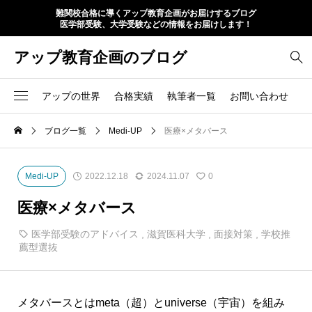
難関校合格に導くアップ教育企画がお届けするブログ
医学部受験、大学受験などの情報をお届けします！
アップ教育企画のブログ
アップの世界
合格実績
執筆者一覧
お問い合わせ
ブログ一覧
Medi-UP
医療×メタバース
Medi-UP
2022.12.18
2024.11.07
0
医療×メタバース
医学部受験のアドバイス
,
滋賀医科大学
,
面接対策
,
学校推
薦型選抜
メタバース
とはmeta（超）と
universe
（宇宙）を組み