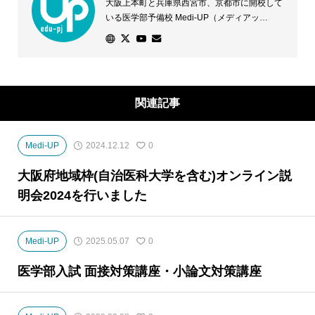
大阪上本町と兵庫県西宮市、京都市に開校して
いる医学部予備校 Medi-UP（メディアッ
プ）。医学部に合格したい！その声に応えるた
め、専門スタッフが一人ひとりの志望校や状況
に応じた学習法などきめ細かな対策を講じま
す。優れた学習環境と万全のサポート体制で、
個別指導授業に加え、少人数クラス授業を開講
関連記事
し、全ての医学部受験に対応します。
Medi-UP
2024.12.12
0
大阪府地域枠(自治医科大学を含む)オンライン説
明会2024を行いました
Medi-UP
2025.05.07
0
医学部入試 面接対策講座・小論文対策講座