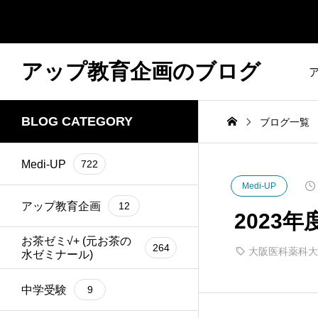
アップ教育企画のブログ
BLOG CATEGORY
ブログ一覧
Medi-UP
722
Medi-UP
アップ教育企画
12
2023
お茶ゼミ√+ (元お茶の
264
大阪医科薬科大
水ゼミナール)
中学受験
9