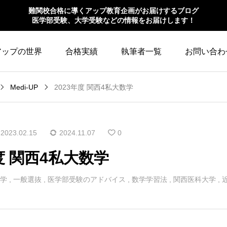
難関校合格に導くアップ教育企画がお届けするブログ
医学部受験、大学受験などの情報をお届けします！
アップの世界
合格実績
執筆者一覧
お問い合わ
Medi-UP
2023年度 関西4私大数学
2023.02.15
2024.11.07
0
年度 関西4私大数学
学
,
一般選抜
,
医学部受験のアドバイス
,
数学学習法
,
関西医科大学
,