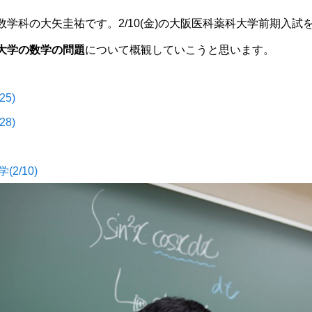
科の大矢圭祐です。2/10(金)の
大阪医科薬科大学
前期入試
大学の数学の問題
について概観していこうと思います。
5)
8)
2/10)