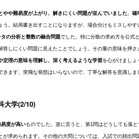
とやや難易度が上がり、解きにくい問題が並んでいました
。
確
ょう。結局書き出すことになりますが、場合分けもミスしやす
ータの分析と整数の融合問題
でした。特に分散の求め方を公式
解答しにくい問題に見えたことでしょう。その量の意味を押さ
や定理の意味を理解し、深く考えるような学習
を心がけましょ
できます。突飛な発想はいらないので、丁寧な解答を意識しま
科大学
(2/10)
難易度が高い
ものでした。逆に言うと、第1問はどうしても落と
とが求められます。その他の大問については、入試での頻出問