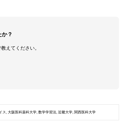
たか？
で教えてください。
イス
,
大阪医科薬科大学
,
数学学習法
,
近畿大学
,
関西医科大学