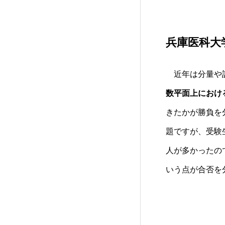
兵庫医科大
近年は分量や計
数
平面上におけ
きたかが勝負を
題ですが、受験
人が多かったの
いう点が合否を