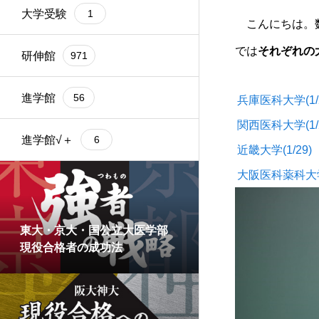
大学受験
1
こんにちは。数学
では
それぞれの
研伸館
971
進学館
56
兵庫医科大学(1/2
関西医科大学(1/2
進学館√＋
6
近畿大学(1/29)
大阪医科薬科大学(
東大・京大・国公立大医学部
現役合格者の成功法