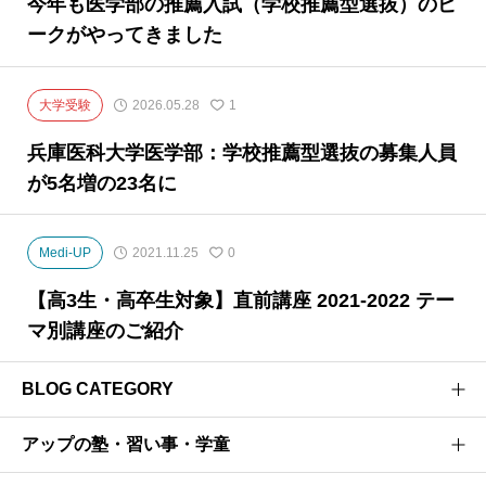
今年も医学部の推薦入試（学校推薦型選抜）のピ
ークがやってきました
大学受験
2026.05.28
1
兵庫医科大学医学部：学校推薦型選抜の募集人員
が5名増の23名に
Medi-UP
2021.11.25
0
【高3生・高卒生対象】直前講座 2021-2022 テー
マ別講座のご紹介
BLOG CATEGORY
アップの塾・習い事・学童
医学部受験のプロがお届けする医学部受験情報ブログ
お茶ゼミ√+ブログ