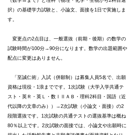
（数学Ⅲまで）と理科（物理・化学・生物から2科目選
択）の基礎学力試験と、小論文、面接を1日で実施しま
す。
変更点の2点目は、一般選抜（前期・後期）の数学の
試験時間が100分→90分になります。数学の出題範囲や
配点に変更はありません。
「至誠仁術」入試（併願制）は募集人員5名で、出願
資格は現役・1浪までです。1次試験（大学入学共通テ
スト・英Ｒ・英Ｌ・数ⅠⅡＡＢ・理科2科目・国語（近
代以降の文章のみ））→2次試験（小論文・面接）の2
段階選抜です。1次試験の共通テストの選抜基準は概ね
80％以上です。2次試験の面接では、小論文や出願時に