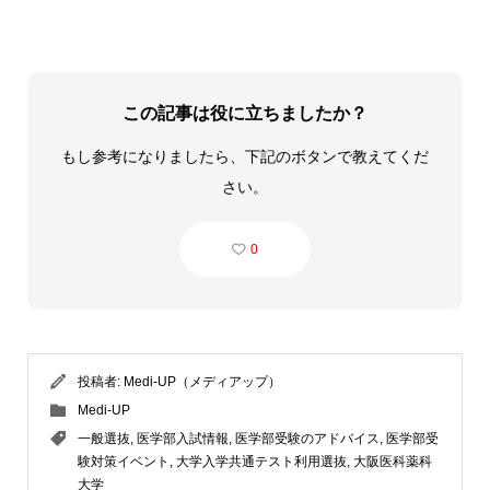
この記事は役に立ちましたか？
もし参考になりましたら、下記のボタンで教えてくだ
さい。
0
投稿者:
Medi-UP（メディアップ）
Medi-UP
一般選抜
,
医学部入試情報
,
医学部受験のアドバイス
,
医学部受
験対策イベント
,
大学入学共通テスト利用選抜
,
大阪医科薬科
大学