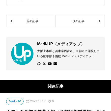
前の記事
次の記事
Medi-UP（メディアップ）
大阪上本町と兵庫県西宮市、京都市に開校して
いる医学部予備校 Medi-UP（メディアッ
プ）。医学部に合格したい！その声に応えるた
め、専門スタッフが一人ひとりの志望校や状況
に応じた学習法などきめ細かな対策を講じま
す。優れた学習環境と万全のサポート体制で、
個別指導授業に加え、少人数クラス授業を開講
関連記事
し、全ての医学部受験に対応します。
Medi-UP
2023.11.16
0