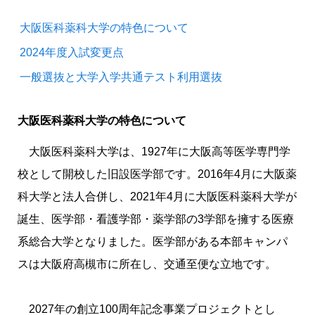
大阪医科薬科大学の特色について
2024年度入試変更点
一般選抜と大学入学共通テスト利用選抜
大阪医科薬科大学
の特色について
大阪医科薬科大学
は、1927年に大
阪高
等医学専門学
校として開校した旧設医学部です。2016年4月に
大阪薬
科大学
と法人合併し、2021年4月に
大阪医科薬科大学
が
誕生、医学部・
看護学部
・薬学部の3学部を擁する医療
系総合大学となりました。医学部がある本部キャンパ
スは
大阪府
高槻市
に所在し、交通至便な立地です。
2027年の創立100周年記念事業プロジェクトとし