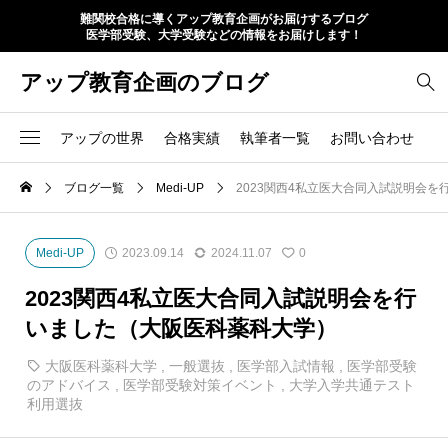
難関校合格に導くアップ教育企画がお届けするブログ
医学部受験、大学受験などの情報をお届けします！
アップ教育企画のブログ
アップの世界
合格実績
執筆者一覧
お問い合わせ
ブログ一覧
Medi-UP
2023関西4私立医大合同入試説明会
Medi-UP
2023.09.14
2024.11.07
0
2023関西4私立医大合同入試説明会を行
いました（大阪医科薬科大学）
大阪医科薬科大学
,
一般選抜
,
医学部入試情報
,
医学部受験
のアドバイス
,
医学部受験対策イベント
,
大学入学共通テスト
利用選抜