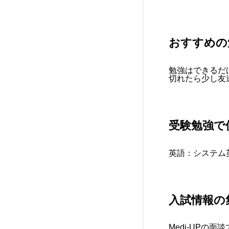
おすすめの
勉強はできるだ
切れたら少し友
受験勉強で
英語：
システム
入試情報の
Medi-UPの