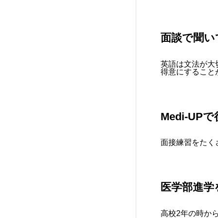
面談で聞い
英語は文法が大
得意にすること
Medi-U
面接練習をたく
医学部進学
高校2年の時か