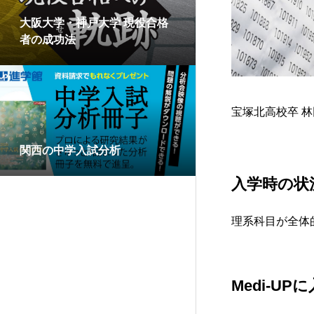
大阪大学・神戸大学 現役合格
者の成功法
宝塚北高校卒 
関西の中学入試分析
入学時の状
理系科目が全体
Medi-U