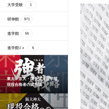
大学受験
1
研伸館
971
進学館
56
進学館√＋
6
東大・京大・国公立大医学部
現役合格者の成功法