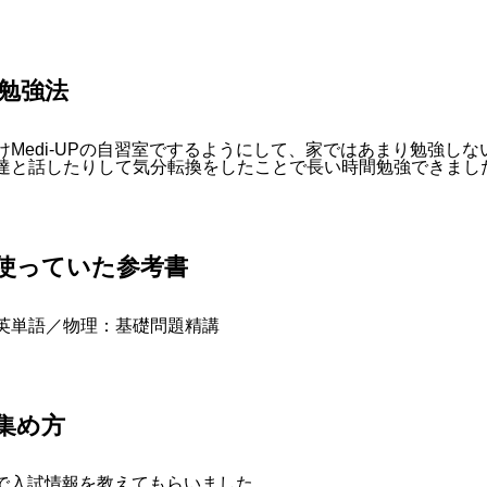
勉強法
けMedi-UPの自習室でするようにして、家ではあまり勉強し
達と話したりして気分転換をしたことで長い時間勉強できまし
使っていた参考書
英単語
／物理：基礎問題精講
集め方
面談で入試情報を教えてもらいました。