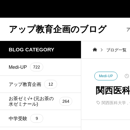
アップ教育企画のブログ
BLOG CATEGORY
ブログ一覧
Medi-UP
722
Medi-UP
アップ教育企画
12
関西医科
お茶ゼミ√+ (元お茶の
264
関西医科大学
,
水ゼミナール)
中学受験
9