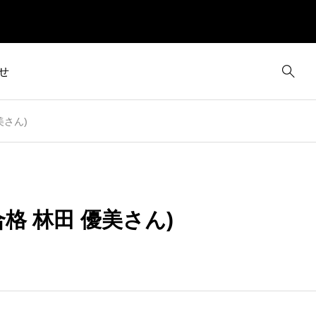
せ
美さん)
格 林田 優美さん)