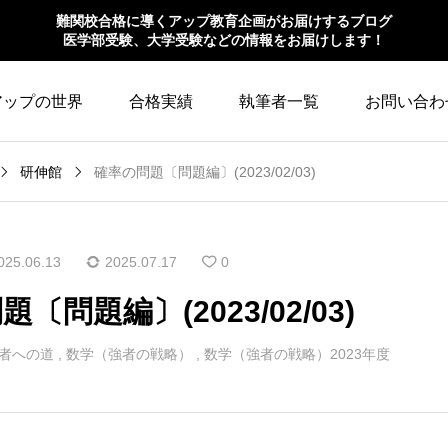
難関校合格に導くアップ教育企画がお届けするブログ
医学部受験、大学受験などの情報をお届けします！
アップの世界
合格実績
執筆者一覧
お問い合わ
研伸館
確率の問題〔問題編〕(2023/02/03)
025.06.13
2025.07.17
0
〔問題編〕(2023/02/03)
者への道
,
数学（強者の戦略）
,
数学（強者の戦略）2023年度