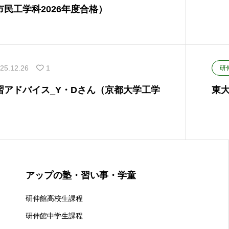
民工学科2026年度合格）
25.12.26
1
研
習アドバイス_Y・Dさん（京都大学工学
東大
）
アップの塾・習い事・学童
研伸館高校生課程
研伸館中学生課程