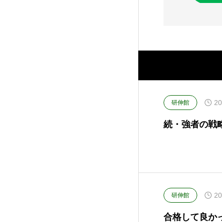
20
研伸館
続・強者の戦
20
研伸館
合格して良か