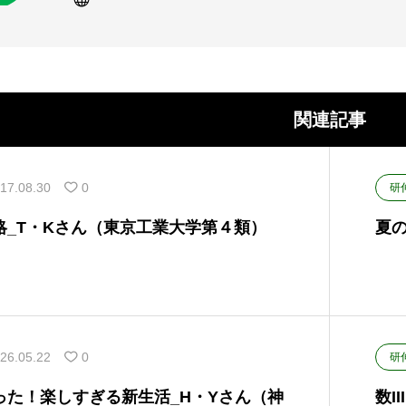
関連記事
17.08.30
0
研
略_T・Kさん（東京工業大学第４類）
夏
26.05.22
0
研
った！楽しすぎる新生活_H・Yさん（神
数II