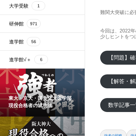
大学受験
1
難関大突破に必
研伸館
971
今回は、202
少しヒントをつ
進学館
56
【問題】確
進学館√＋
6
【解答・解
東大・京大・国公立大医学部
数学記事一
現役合格者の成功法
強者の戦略
強