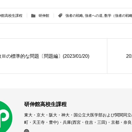
伸館高校生課程
研伸館
強者の戦略
,
強者への道
,
数学（強者の戦
数Ⅲの標準的な問題〔問題編〕(2023/01/20)
2
研伸館高校生課程
東大・京大・阪大・神大・国公立大医学部および関関同立
町・天王寺・豊中)・兵庫(西宮・住吉・三田)・京都・奈
受験予備校・進学塾です。