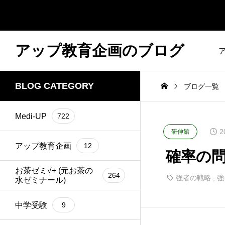
アップ教育企画のブログ
BLOG CATEGORY
ブログ一覧
Medi-UP
722
2
研伸館
アップ教育企画
12
確率の問題
お茶ゼミ√+ (元お茶の
264
強者の戦略
,
強
水ゼミナール)
中学受験
9