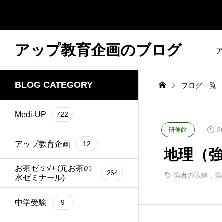
アップ教育企画のブログ
BLOG CATEGORY
ブログ一覧
Medi-UP
722
2
研伸館
アップ教育企画
12
地理（
お茶ゼミ√+ (元お茶の
264
強者の戦略
,
強
水ゼミナール)
中学受験
9