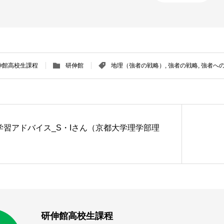
伸館高校生課程
研伸館
地理（強者の戦略）
,
強者の戦略
,
強者へ
学習アドバイス_S・Iさん（京都大学理学部理
）
研伸館高校生課程