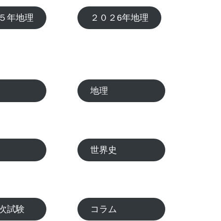
５年地理
２０２6年地理
化学
地理
生物
世界史
二次試験
コラム