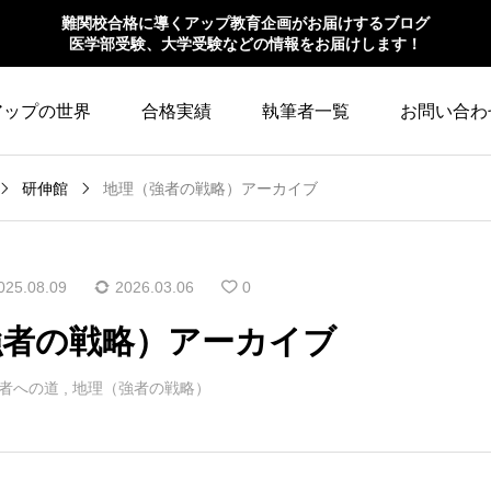
難関校合格に導くアップ教育企画がお届けするブログ
医学部受験、大学受験などの情報をお届けします！
アップの世界
合格実績
執筆者一覧
お問い合わ
研伸館
地理（強者の戦略）アーカイブ
025.08.09
2026.03.06
0
強者の戦略）アーカイブ
者への道
,
地理（強者の戦略）