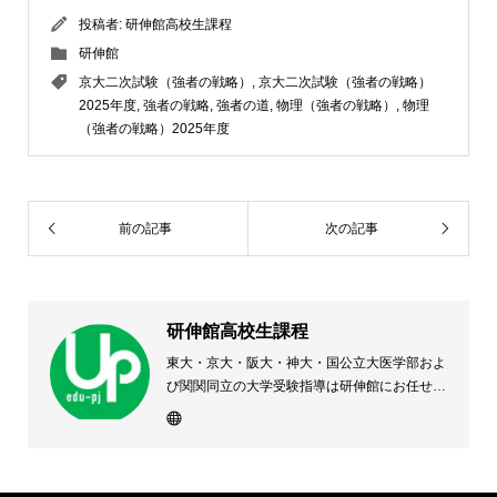
投稿者:
研伸館高校生課程
研伸館
京大二次試験（強者の戦略）
,
京大二次試験（強者の戦略）
2025年度
,
強者の戦略
,
強者の道
,
物理（強者の戦略）
,
物理
（強者の戦略）2025年度
前の記事
次の記事
研伸館高校生課程
東大・京大・阪大・神大・国公立大医学部およ
び関関同立の大学受験指導は研伸館にお任せく
ださい。 大阪(上本町・天王寺・豊中)・兵庫
(西宮・住吉・三田)・京都・奈良(学園前・高の
原)に教室のある、現役高校生専門の大学受験
予備校・進学塾です。