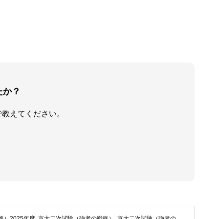
たか？
で教えてください。
）2025年度
,
京大二次試験（強者の戦略）
,
京大二次試験（強者の