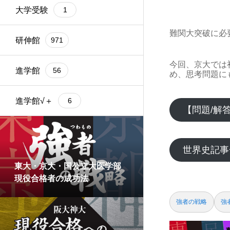
大学受験
1
難関大突破に必
研伸館
971
今回、京大では
進学館
56
め、思考問題に
進学館√＋
6
【問題/解
世界史記事
東大・京大・国公立大医学部
現役合格者の成功法
強者の戦略
強