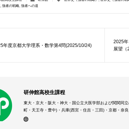
度
,
強者の戦略
,
強者への道
202
25年度京都大学理系・数学第4問(2025/10/24)
展望（20
研伸館高校生課程
東大・京大・阪大・神大・国公立大医学部および関関同立
町・天王寺・豊中)・兵庫(西宮・住吉・三田)・京都・奈
受験予備校・進学塾です。