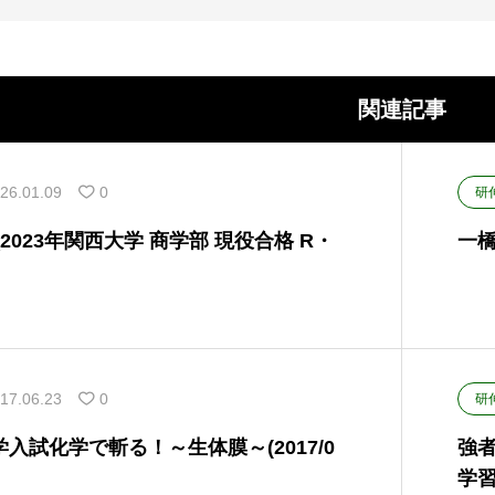
関連記事
26.01.09
0
研
2023年関西大学 商学部 現役合格 R・
一橋
17.06.23
0
研
入試化学で斬る！～生体膜～(2017/0
強者
学習