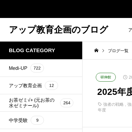
アップ教育企画のブログ
BLOG CATEGORY
ブログ一覧
Medi-UP
722
2
研伸館
アップ教育企画
12
2025年
お茶ゼミ√+ (元お茶の
264
強者の戦略
,
強
水ゼミナール)
年度
中学受験
9