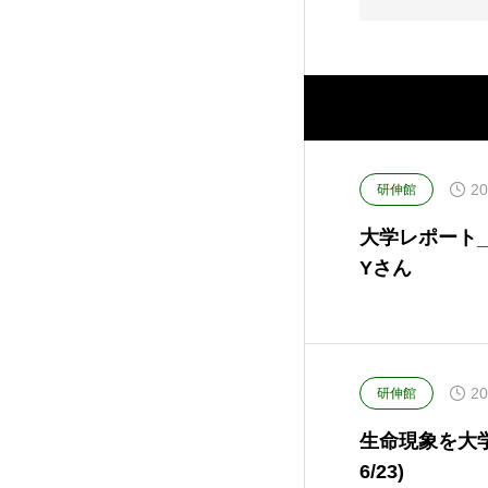
20
研伸館
大学レポート_
Yさん
20
研伸館
生命現象を大学
6/23)