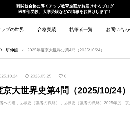
難関校合格に導くアップ教育企画がお届けするブログ
医学部受験、大学受験などの情報をお届けします！
アップの世界
合格実績
執筆者一覧
お問い合わ
研伸館
2025年度京大世界史第4問（2025/10/24）
025.10.24
2026.05.25
0
度京大世界史第4問（2025/10/24
者への道
,
世界史（強者の戦略）
,
世界史（強者の戦略）2025年度
,
京