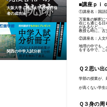
■講座ｐｉ
大阪大学・神戸大学 現役合格
①講座名：国語
者の成功法
万葉集の解釈に
在にも通じる日
があるなど…。
教授も時に、古
②講座名：人文
地理の中でも、
をする中で、こ
関西の中学入試分析
Ｑ２思い出
学部の授業が、
が高くない学生
Ｑ３身の周