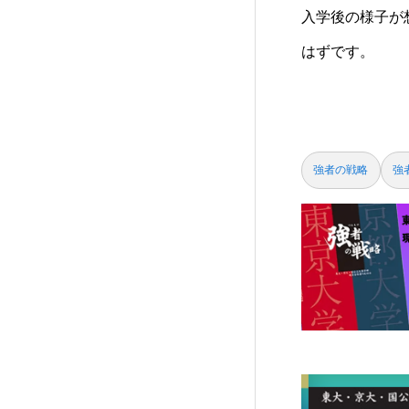
入学後の様子が
はずです。
強者の戦略
強