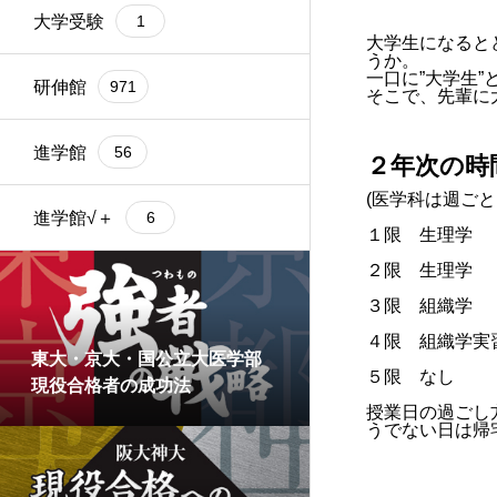
大学受験
1
大学生になると
うか。
一口に”大学生
研伸館
971
そこで、先輩に
進学館
56
２年次の時
(医学科は週ご
進学館√＋
6
１限 生理学
２限 生理学
３限 組織学
４限 組織学実
東大・京大・国公立大医学部
５限 なし
現役合格者の成功法
授業日の過ごし
うでない日は帰