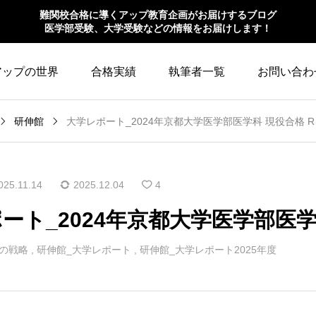
難関校合格に導くアップ教育企画がお届けするブログ
医学部受験、大学受験などの情報をお届けします！
アップの世界
合格実績
執筆者一覧
お問い合わ
研伸館
大学レポート_2024年京都大学医学部医学科 現役合格 
025.11.14
2025.12.04
4
ート_2024年京都大学医学部医学
の戦略
,
研伸館_大学レポート
,
研伸館_大学レポート2025年度