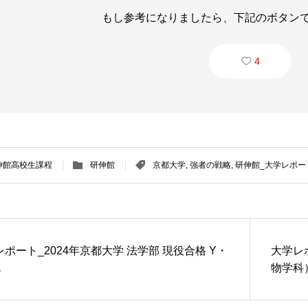
もし参考になりましたら、下記のボタン
4
伸館高校生課程
研伸館
京都大学
,
強者の戦略
,
研伸館_大学レポー
ポート_2024年京都大学 法学部 現役合格 Y・
大学レ
ん
物学科