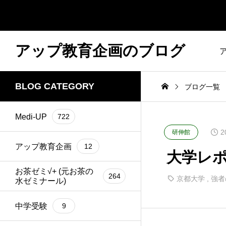
アップ教育企画のブログ
BLOG CATEGORY
ブログ一覧
Medi-UP
722
2
研伸館
アップ教育企画
12
大学レポ
お茶ゼミ√+ (元お茶の
264
京都大学
,
強者
水ゼミナール)
中学受験
9