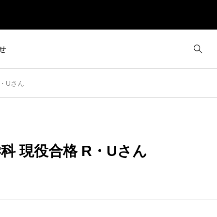
せ
R・Uさん
科 現役合格 R・Uさん