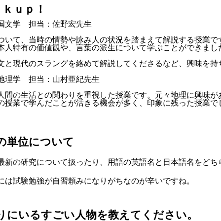
ｃｋｕｐ！
国文学 担当：佐野宏先生
ついて、当時の情勢や詠み人の状況を踏まえて解説する授業で
本人特有の価値観や、言葉の派生について学ぶことができまし
文と現代のスラングを絡めて解説してくださるなど、興味を持
地理学 担当：山村亜紀先生
人間の生活との関わりを重視した授業です。元々地理に興味が
の授業で学んだことが活きる機会が多く、印象に残った授業で
の単位について
最新の研究について扱ったり、用語の英語名と日本語名をどち
には試験勉強が自習頼みになりがちなのが辛いですね。
りにいるすごい人物を教えてください。