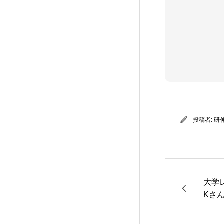
投稿者:
研
大学レ
Kさ