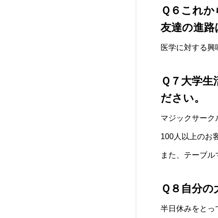
Ｑ６これか
友達の進路
医学に対する興
Ｑ７大学生
ださい。
マジックサーク
100人以上の
また、テーブル
Ｑ８自分の
半日休みをとって