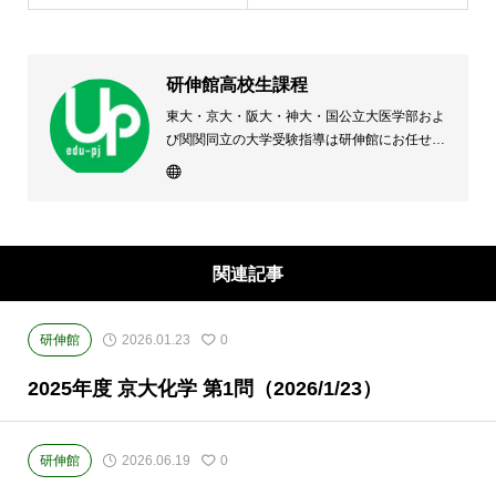
研伸館高校生課程
東大・京大・阪大・神大・国公立大医学部およ
び関関同立の大学受験指導は研伸館にお任せく
ださい。 大阪(上本町・天王寺・豊中)・兵庫
(西宮・住吉・三田)・京都・奈良(学園前・高の
原)に教室のある、現役高校生専門の大学受験
予備校・進学塾です。
関連記事
研伸館
2026.01.23
0
2025年度 京大化学 第1問（2026/1/23）
研伸館
2026.06.19
0