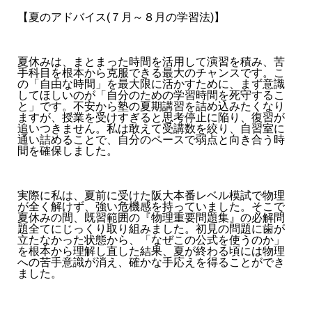
【夏のアドバイス(７月～８月の学習法)】
夏休みは、まとまった時間を活用して演習を積み、苦
手科目を根本から克服できる最大のチャンスです。こ
の「自由な時間」を最大限に活かすために、まず意識
してほしいのが「自分のための学習時間を死守するこ
と」です。不安から塾の夏期講習を詰め込みたくなり
ますが、授業を受けすぎると思考停止に陥り、復習が
追いつきません。私は敢えて受講数を絞り、自習室に
通い詰めることで、自分のペースで弱点と向き合う時
間を確保しました。
実際に私は、夏前に受けた阪大本番レベル模試で物理
が全く解けず、強い危機感を持っていました。そこで
夏休みの間、既習範囲の『物理重要問題集』の必解問
題全てにじっくり取り組みました。初見の問題に歯が
立たなかった状態から、「なぜこの公式を使うのか」
を根本から理解し直した結果、夏が終わる頃には物理
への苦手意識が消え、確かな手応えを得ることができ
ました。