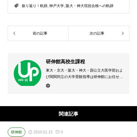
振り返り！軌跡
,
神戸大学
,
阪大・神大現役合格への軌跡
前の記事
次の記事
研伸館高校生課程
東大・京大・阪大・神大・国公立大医学部およ
び関関同立の大学受験指導は研伸館にお任せく
ださい。 大阪(上本町・天王寺・豊中)・兵庫
(西宮・住吉・三田)・京都・奈良(学園前・高の
原)に教室のある、現役高校生専門の大学受験
予備校・進学塾です。
関連記事
研伸館
2010.01.15
0