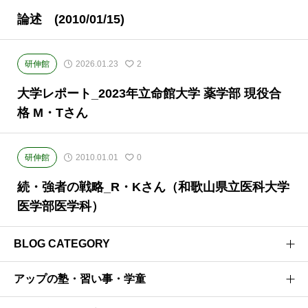
論述 (2010/01/15)
研伸館
2026.01.23
2
大学レポート_2023年立命館大学 薬学部 現役合
格 M・Tさん
研伸館
2010.01.01
0
続・強者の戦略_R・Kさん（和歌山県立医科大学
医学部医学科）
BLOG CATEGORY
アップの塾・習い事・学童
医学部受験のプロがお届けする医学部受験情報ブログ
お茶ゼミ√+ブログ