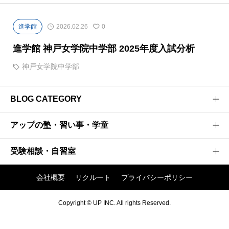
進学館
2026.02.26
0
進学館 神戸女学院中学部 2025年度入試分析
神戸女学院中学部
BLOG CATEGORY
アップの塾・習い事・学童
医学部受験のプロがお届けする医学部受験情報ブログ
お茶ゼミ√+ブログ
受験相談・自習室
研伸館高校生課程
強者の戦略
研伸館中学生課程
会社概要
リクルート
プライバシーポリシー
阪大神大 現役合格への軌跡
アップ入試相談窓口
研伸館ハイスクール
進学館 中学受験入試分析 関西
アップの有料自習室
Copyright © UP INC. All rights Reserved.
研伸館プライベートスクール
進学館√＋
開進館