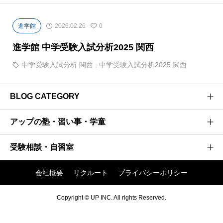
進学館
2026.02.26
0
進学館 中学受験入試分析2025 関西
中学受験入試分析 関西
,
中学受験入試分析2025 関西
BLOG CATEGORY
アップの塾・習い事・学童
医学部受験のプロがお届けする医学部受験情報ブログ
お茶ゼミ√+ブログ
受験相談・自習室
研伸館高校生課程
強者の戦略
研伸館中学生課程
会社概要
リクルート
プライバシーポリシー
阪大神大 現役合格への軌跡
アップ入試相談窓口
研伸館ハイスクール
進学館 中学受験入試分析 関西
アップの有料自習室
Copyright © UP INC. All rights Reserved.
研伸館プライベートスクール
進学館√＋
開進館