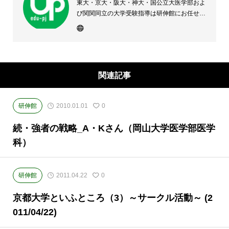
東大・京大・阪大・神大・国公立大医学部およ
び関関同立の大学受験指導は研伸館にお任せく
ださい。 大阪(上本町・天王寺・豊中)・兵庫
(西宮・住吉・三田)・京都・奈良(学園前・高の
原)に教室のある、現役高校生専門の大学受験
予備校・進学塾です。
関連記事
研伸館
2010.01.01
0
続・強者の戦略_A・Kさん（岡山大学医学部医学
科）
研伸館
2011.04.22
0
京都大学といふところ（3）～サークル活動～ (2
011/04/22)