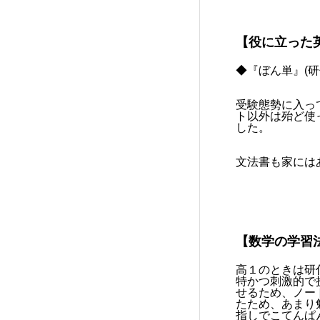
【役に立った
◆『ぼん単』(研
受験態勢に入っ
ト以外は殆ど使
した。
文法書も家には
【数学の学習
高１のときは研
特かつ刺激的で
せるため、ノー
たため、あまり
指しでこてんぱ