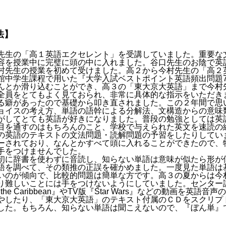
法】
先生の「高１英語エクセレント」を受講していました。重要な
容を授業中に完璧に頭の中に入れました。谷口先生のお陰で英
村先生の授業を初めて受けました。高２から今村先生の「高２
館中学生課程で用いた『大学入試ベストポイント英語頻出問題7
んとか滑り込むことができ、高３の「東大京大英語」まで今村
全員をとてもよく見ておられ、非常に具体的な指示をいただき
る癖があったので基礎から叩き直されました。この２年間で思
ョイスの考え方、単語の語幹による分解法、文構造からの意味
がしてとても英語が好きになりました。普段の勉強としては英
目を通すのはもちろんのこと、学校で与えられた英文を速読の
の英語のテキストの文法問題・読解問題の予習をしたりしてい
ーされており、なんとかすべて頭に入れることができたので、
手をつけませんでした。
初に辞書を使わずに音読し、知らない単語は意味が似たら形が
語を調べて、その類推の正誤を確かめました。一度見た単語は
いのが傾向で、比較的問題は簡単な方です。高３の夏からは今
り難しいことには手をつけないようにしていました。センター
s of the Caribbean』やTV版『Star Wars』などの
やしたり、「東大京大英語」のテキスト付属のＣＤをスクリプ
した。もちろん、知らない単語は聞こえないので、『ぼん単』