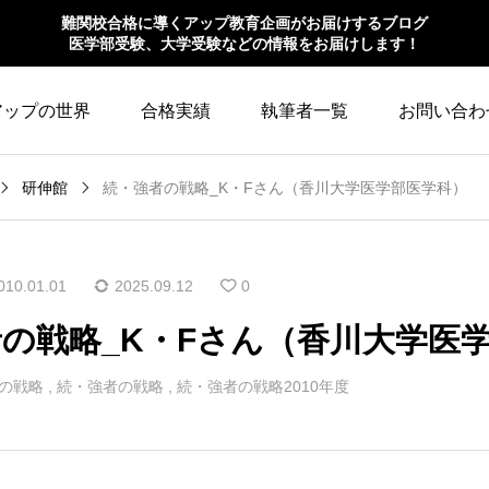
難関校合格に導くアップ教育企画がお届けするブログ
医学部受験、大学受験などの情報をお届けします！
アップの世界
合格実績
執筆者一覧
お問い合わ
研伸館
続・強者の戦略_K・Fさん（香川大学医学部医学科）
010.01.01
2025.09.12
0
の戦略_K・Fさん（香川大学医
の戦略
,
続・強者の戦略
,
続・強者の戦略2010年度