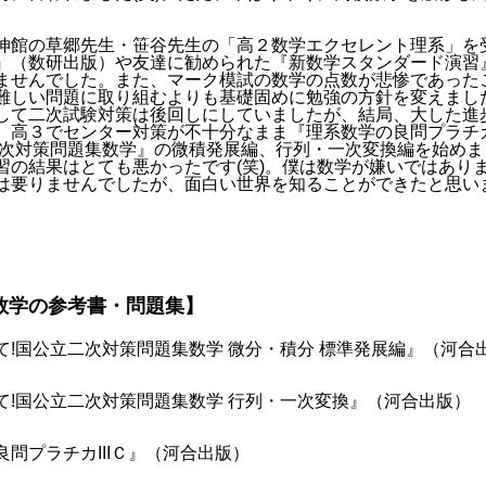
伸館の草郷先生・笹谷先生の「高２数学エクセレント理系」を
』（数研出版）や友達に勧められた『新数学スタンダード演習
ませんでした。また、マーク模試の数学の点数が悲惨であった
難しい問題に取り組むよりも基礎固めに勉強の方針を変えまし
して二次試験対策は後回しにしていましたが、結局、大した進
、高３でセンター対策が不十分なまま『理系数学の良問プラチカII
二次対策問題集数学』の微積発展編、行列・一次変換編を始め
習の結果はとても悪かったです(笑)。僕は数学が嫌いではあり
は要りませんでしたが、面白い世界を知ることができたと思い
数学の参考書・問題集】
て!国公立二次対策問題集数学 微分・積分 標準発展編』（河合
て!国公立二次対策問題集数学 行列・一次変換』（河合出版）
問プラチカIIIＣ』（河合出版）