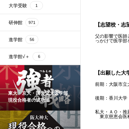
大学受験
1
研伸館
971
【志望校・志
父の影響で医師
進学館
56
っかけで医学部
進学館√＋
6
【出願した大
前期：大阪市立
東大・京大・国公立大医学部
後期：香川大学
現役合格者の成功法
私大・ＡＯ・推
東京慈恵会医科