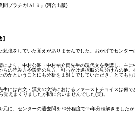
問プラチカIＡIIＢ』(河合出版)
法】
た勉強をしていた覚えがありませんでした。おかげでセンター
情により、中村公昭・中村祐介両先生の現代文を受講し、主に
からの読み方や設問の見方、引っかけ選択肢の見分け方の他、
たのかということにも分析を１対１でしていただき、とてもお
先生には古文・漢文の文法におけるファーストチョイスは何で
から覚えまくりましたが間に合いませんでした(笑)。
を元に、センターの過去問を70分程度で15年分程解きましたが