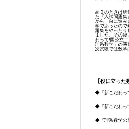
高２のときは研
た『入試問題集
から一向に進み
学であったので
題集をやったり
ました。その後
わって!国公立
理系数学」の演
次試験では数学
【役に立った
◆『新こだわっ
◆『新こだわっ
◆『理系数学の良