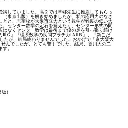
受講していました。高２では草郷先生に推薦してもらっ
』（東京出版）を解き始めましたが、私の応用力のなさ
ことと、志望校が大阪市立大という数学が難度の低い大
た。センター数学の定石を覚えたり、センター形式の問
歩はなくセンター数学は最後まで僕の足を引っ張り続け
IＣ』『理系数学の良問プラチカIＡIIＢ』、『新こだ
ましたが、結局終わりませんでした。おかげで「京大阪大
ませんでしたが、とても苦手でした。結局、香川大の二
ます。
出版）