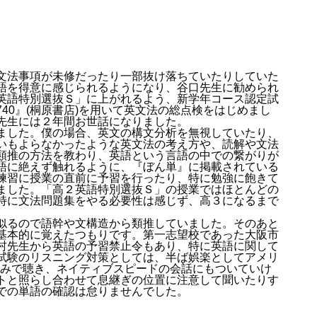
文法事項が未修だったり一部抜け落ちていたりしていた
語を得意に感じられるようになり、谷口先生に勧められ
英語特別選抜Ｓ」に上がれるよう、新学年コース認定試
40』(桐原書店)を用いて英文法の総点検をはじめまし
先生には２年間お世話になりました。
ました。僕の場合、英文の構文分析を無視していたり、
いもよらなかったような英文法の考え方や、読解や文法
類推の方法を教わり、英語という言語の中での繋がりが
語に絶えず触れるように、『ぼん単』に掲載されている
練習に授業の直前に予習を行ったり、特に勉強に飽きて
ました。「高２英語特別選抜Ｓ」の授業ではほとんどの
特に文法問題集をやる必要性は感じず、高３になるまで
似るので語幹や文構造から類推していました。そのあと
基本的に覚えたつもりです。第一志望校であった大阪市
村先生から英語の予習禁止令もあり、特に英語に関して
試験のリスニング対策としては、半ば娯楽としてアメリ
動画を英語音声のみで聴き、ネイティブスピードの会話にもついていけ
トと照らし合わせて息継ぎの位置に注意して聞いたりす
での単語の確認は怠りませんでした。