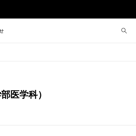
せ
学部医学科）