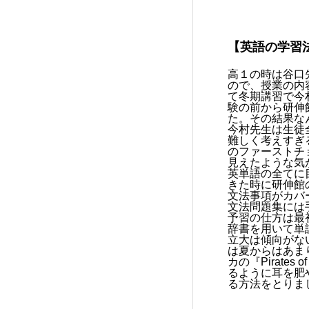
【英語の学習
高１の時は谷口
ので、授業の内
て冬期講習で今
験の前から研伸
た。その結果な
今村先生は生徒
難しく考えすぎ
のファーストチ
見えたような気
英単語の全てに
きた時に研伸館
文法事項がカバ
文法問題集には
予習の仕方は最
辞書を用いて単
立大は傾向がな
は夏からはあま
カの『Pirate
るように耳を肥
る方法をとりま