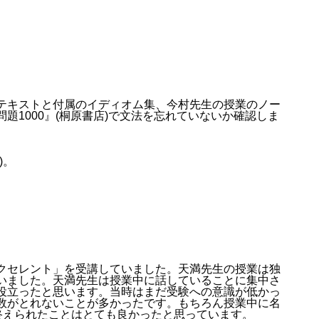
テキストと付属のイディオム集、今村先生の授業のノー
1000』(桐原書店)で文法を忘れていないか確認しま
)。
クセレント」を受講していました。天満先生の授業は独
いました。天満先生は授業中に話していることに集中さ
役立ったと思います。当時はまだ受験への意識が低かっ
数がとれないことが多かったです。もちろん授業中に名
終えられたことはとても良かったと思っています。