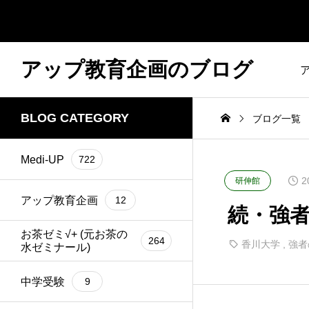
アップ教育企画のブログ
BLOG CATEGORY
ブログ一覧
Medi-UP
722
2
研伸館
アップ教育企画
12
続・強者
お茶ゼミ√+ (元お茶の
264
香川大学
,
強者
水ゼミナール)
中学受験
9