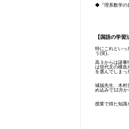
◆『理系数学の良
【国語の学習
特にこれといっ
う(笑)。
高３からは諸事
は現代文の構造
を選んでしまっ
城福先生、木村
め込みで12月
授業で得た知識