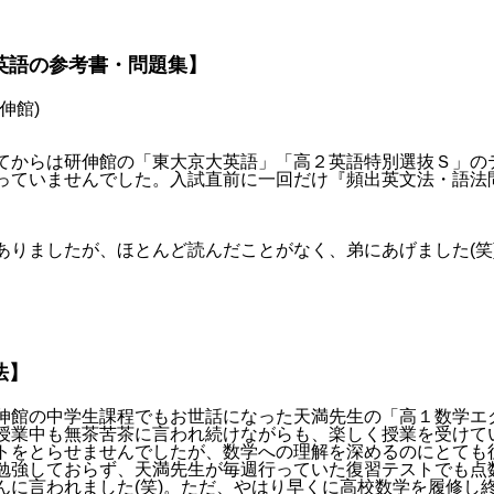
英語の参考書・問題集】
伸館)
てからは研伸館の「東大京大英語」「高２英語特別選抜Ｓ」の
っていませんでした。入試直前に一回だけ『頻出英文法・語法問題
ありましたが、ほとんど読んだことがなく、弟にあげました(笑
法】
伸館の中学生課程でもお世話になった天満先生の「高１数学エ
授業中も無茶苦茶に言われ続けながらも、楽しく授業を受けて
トをとらせませんでしたが、数学への理解を深めるのにとても
勉強しておらず、天満先生が毎週行っていた復習テストでも点
んに言われました(笑)。ただ、やはり早くに高校数学を履修し