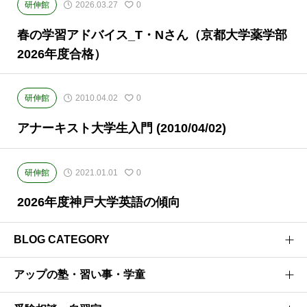
研伸館
2026.03.27
0
春の学習アドバイス_T・Nさん（京都大学薬学部
2026年度合格）
研伸館
2010.04.02
0
アナーキスト大学生入門 (2010/04/02)
研伸館
2021.01.01
0
2026年度神戸大学英語の傾向
BLOG CATEGORY
アップの塾・習い事・学童
医学部受験のプロがお届けする医学部受験情報ブログ
お茶ゼミ√+ブログ