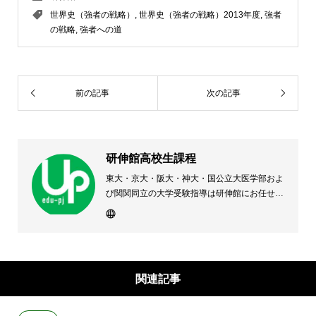
世界史（強者の戦略）
,
世界史（強者の戦略）2013年度
,
強者
の戦略
,
強者への道
前の記事
次の記事
研伸館高校生課程
東大・京大・阪大・神大・国公立大医学部およ
び関関同立の大学受験指導は研伸館にお任せく
ださい。 大阪(上本町・天王寺・豊中)・兵庫
(西宮・住吉・三田)・京都・奈良(学園前・高の
原)に教室のある、現役高校生専門の大学受験
予備校・進学塾です。
関連記事