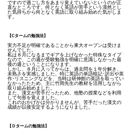
ですので過ごし方をあまり覚えていないというのが正
直なところです。何となく英語が苦手という漠然とし
た気持ちから何となく英語に取り組み始めた気がしま
す。
【Ⅽタームの勉強法】
実力不足が明確であることから東大オープンは受けま
せんでした。
私は８月になるまでギアを上げなかった特殊なタイプ
なので、この週が受験勉強を明確に意識しなかった最
後の週ということになります。
しかし、８月に入ってからは、過去問を１年分解き、
未熟さを実感しました。特に英語の単語暗記･訳出や英
作･リスニングなどを、当時は研伸館の英語を取ってい
なかったたため、主に竹岡先生の教材を活用しながら
取り組み始めました。
また、漢文が苦手だったため、他塾の授業などを利用
して句形を覚えました。
これのおかげかは分かりませんが、苦手だった漢文の
成績が以後安定するようになりました。
【Ｄタームの勉強法】