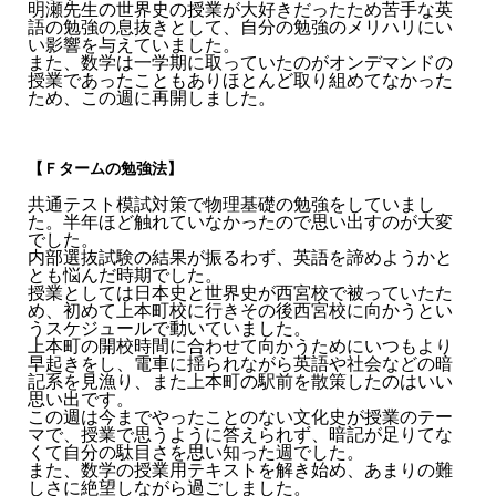
明瀬先生の世界史の授業が大好きだったため苦手な英
語の勉強の息抜きとして、自分の勉強のメリハリにい
い影響を与えていました。
また、数学は一学期に取っていたのがオンデマンドの
授業であったこともありほとんど取り組めてなかった
ため、この週に再開しました。
【Ｆタームの勉強法】
共通テスト模試対策で物理基礎の勉強をしていまし
た。半年ほど触れていなかったので思い出すのが大変
でした。
内部選抜試験の結果が振るわず、英語を諦めようかと
とも悩んだ時期でした。
授業としては日本史と世界史が西宮校で被っていたた
め、初めて上本町校に行きその後西宮校に向かうとい
うスケジュールで動いていました。
上本町の開校時間に合わせて向かうためにいつもより
早起きをし、電車に揺られながら英語や社会などの暗
記系を見漁り、また上本町の駅前を散策したのはいい
思い出です。
この週は今までやったことのない文化史が授業のテー
マで、授業で思うように答えられず、暗記が足りてな
くて自分の駄目さを思い知った週でした。
また、数学の授業用テキストを解き始め、あまりの難
しさに絶望しながら過ごしました。