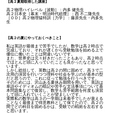
【高２夏期取得した講座】
高２物理ハイレベル［波動］：内多 健先生
高２日本史［幕末・明治時代総攬］：西 不二隆先生
［ＯＤ］高２物理猛特訓［力学］：藤原先生・内多先
生
【高２の夏にやっておくべきこと】
私は英語が最後まで苦手でしたが、数学は高２時点で
完成しており、それが遅くから受験勉強を始める上で
優位に働いたことは間違いないです。
また、世界史は元々好きだったこともあり、高２時点
でほとんど頭に入っていたことも良かったなと思って
います。
しかし総括して、英数は高２の間に固めて、高３で二
次用の演習を行いつつ理科や社会を学ぶのが基本の型
だと思うので、これに従って勉強を行うべきです。
そのためには、沢山ある夏休み期間を用いて、英語は
単語やイディオムの暗記や苦手な文法事項について基
本問題集などで復習し、数学も苦手範囲を何度も演習
して頭に入れていくことが望ましいです。
実際私の数学は高３の一学期は未着手でしたが衰える
ことなく最後まで得意教科として保てたので、高２の
間でどの科目を固めるかは、受験での戦術を左右する
と思います。