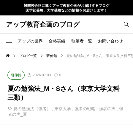
難関校合格に導くアップ教育企画がお届けするブログ
医学部受験、大学受験などの情報をお届けします！
アップ教育企画のブログ
アップの世界
合格実績
執筆者一覧
お問い合わせ
ブログ一覧
研伸館
夏の勉強法_M・Sさん（東京大学文科三
研伸館
2026.07.03
0
夏の勉強法_M・Sさん（東京大学文科
三類）
夏の勉強法（強者）
,
東京大学
,
強者の戦略
,
強者の声
,
強
者の声_夏