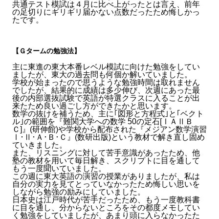
共通テスト模試は４月に比べ上がったとは言え、前年
の足切りにギリギリ届かない点数だったため悔しかっ
たです。
【Ｇタームの勉強法】
主に東進の東大本番レベル模試に向けた勉強をしてい
ましたが、東大の過去問も何個か解いていました。
学校が始まったので思うような勉強時間は取れません
でしたが、結果的に成績は多少伸び、次週にあった最
後の内部選抜試験で英語が特選クラスに入ることが出
来たため良い過ごし方ができたかと思います。
数学の抜けを補うため、主に｢図形と方程式｣と｢ベクト
ル｣の範囲を『難関大学への数学 50の定石[ⅠＡⅡＢ
Ｃ]』(研伸館)や学校から配布された『メジアン数学演習
Ⅰ･Ⅱ･Ａ･Ｂ･Ｃ』(数研出版)という教材で解き直し固め
ていきました。
また、リスニングに対して苦手意識があったため、他
塾の教材を用いて毎日解き、スクリプトに目を通して
もう一度聞いていました。
この週に東大英語の演習の授業がありましたが、私は
自分の実力を見てとっていなかったため悔しい思いを
しながら勉強の励みにしていました。
日本史は江戸時代が苦手だったため、もう一度教科書
に目を通し、分からないところをその都度メモしてい
く勉強をしていましたが、あまり頭に入らなかったた