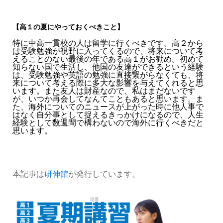
【高１の夏にやっておくべきこと】
特に中高一貫校の人は留学に行くべきです。高２から
は受験勉強が視野に入ってくるので、将来について考
えることのない最後の年である高１がお勧め。初めて
知らない国で生活し、他国の友達ができるという経験
は、受験勉強や英語の勉強に直接繋がらなくても、将
来について考える際に多大な影響を与えてくれると思
います。また友人は財産なので、私はまだないです
が、いつか再会してなんてこともあると思います。ま
た、海外についてのニュースが上がった時に他人事で
はなく自分事として捉えるきっかけになるので、人生
経験として数週間で構わないので海外に行くべきだと
思います。
本記事は
研伸館
が発行しています。