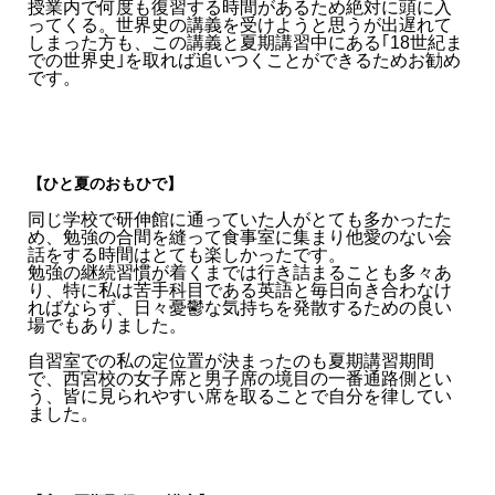
授業内で何度も復習する時間があるため絶対に頭に入
ってくる。世界史の講義を受けようと思うが出遅れて
しまった方も、この講義と夏期講習中にある｢18世紀ま
での世界史｣を取れば追いつくことができるためお勧め
です。
【ひと夏のおもひで】
同じ学校で研伸館に通っていた人がとても多かったた
め、勉強の合間を縫って食事室に集まり他愛のない会
話をする時間はとても楽しかったです。
勉強の継続習慣が着くまでは行き詰まることも多々あ
り、特に私は苦手科目である英語と毎日向き合わなけ
ればならず、日々憂鬱な気持ちを発散するための良い
場でもありました。
自習室での私の定位置が決まったのも夏期講習期間
で、西宮校の女子席と男子席の境目の一番通路側とい
う、皆に見られやすい席を取ることで自分を律してい
ました。