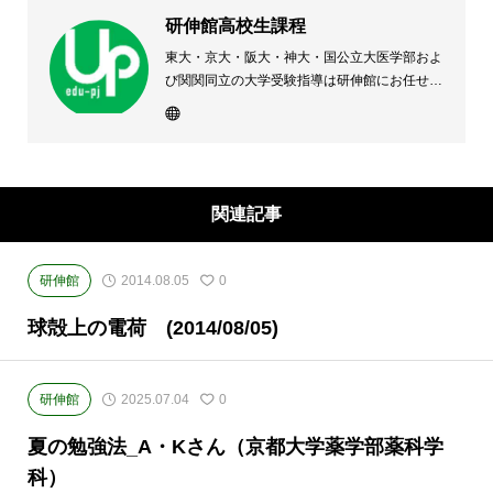
研伸館高校生課程
東大・京大・阪大・神大・国公立大医学部およ
び関関同立の大学受験指導は研伸館にお任せく
ださい。 大阪(上本町・天王寺・豊中)・兵庫
(西宮・住吉・三田)・京都・奈良(学園前・高の
原)に教室のある、現役高校生専門の大学受験
予備校・進学塾です。
関連記事
研伸館
2014.08.05
0
球殻上の電荷 (2014/08/05)
研伸館
2025.07.04
0
夏の勉強法_A・Kさん（京都大学薬学部薬科学
科）