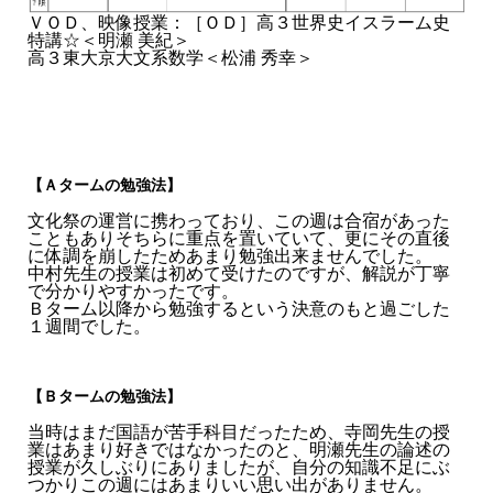
ＶＯＤ、映像授業：［ＯＤ］高３世界史イスラーム史
特講☆＜明瀬 美紀＞
高３東大京大文系数学＜松浦 秀幸＞
【Ａタームの勉強法】
文化祭の運営に携わっており、この週は合宿があった
こともありそちらに重点を置いていて、更にその直後
に体調を崩したためあまり勉強出来ませんでした。
中村先生の授業は初めて受けたのですが、解説が丁寧
で分かりやすかったです。
Ｂターム以降から勉強するという決意のもと過ごした
１週間でした。
【Ｂタームの勉強法】
当時はまだ国語が苦手科目だったため、寺岡先生の授
業はあまり好きではなかったのと、明瀬先生の論述の
授業が久しぶりにありましたが、自分の知識不足にぶ
つかりこの週にはあまりいい思い出がありません。