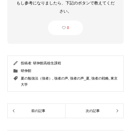
もし参考になりましたら、下記のボタンで教えてくだ
さい。
0
投稿者:
研伸館高校生課程
研伸館
夏の勉強法（強者）
,
強者の声
,
強者の声_夏
,
強者の戦略
,
東京
大学
前の記事
次の記事