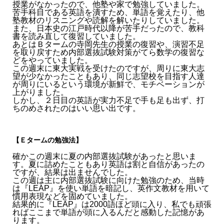
授業がなかったので、他塾や家で勉強していました。
苦手科目である英語を潰すため、単語を覚えたり、他
塾教材のリスニングや読解を解いたりしていました。
また、日本史の江戸時代以降が苦手だったので、教科
書を読み直して復習していました。
あとはＢタームの寺岡先生の授業の復習や、演習不足
を取り戻すため内部選抜試験対策がてら数学の復習な
どをやっていました。
この週末に東大実戦を受けたのですが、周りに東大志
望が少なかったこともあり、同じ志望校を目指す人達
が周りにいるという環境が新鮮で、モチベーションが
上がりました。
しかし、２日目の英語が実力不足で手も足も出ず、打
ちのめされたのはいい思い出です。
【Ｅタームの勉強法】
確かこの週末に夏の内部選抜試験があったと思いま
す。夏に詰めたこともあり英語は割と自信があったの
ですが、結果は出ませんでした。
この週は主に内部選抜試験に向けた勉強のため、当時
は『LEAP』を使い単語を暗記し、英作文教材を用いて
慣用表現などを固めていました。
結果的に『LEAP』は2000語ほど頭に入り、私でも頑張
ればここまで単語が頭に入るんだと感動した記憶があ
ります。