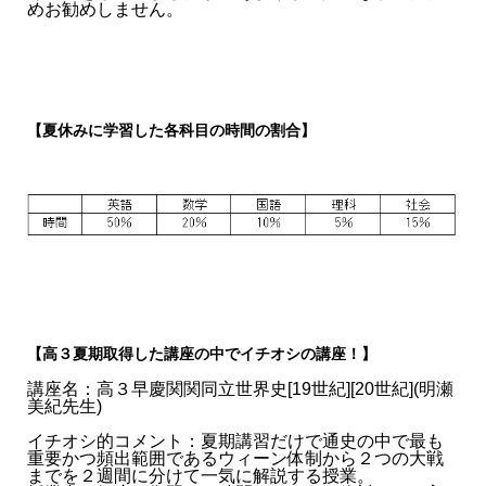
めお勧めしません。
【夏休みに学習した各科目の時間の割合】
【高３夏期取得した講座の中でイチオシの講座！】
講座名：高３早慶関関同立世界史[19世紀][20世紀](明瀬
美紀先生)
イチオシ的コメント：夏期講習だけで通史の中で最も
重要かつ頻出範囲であるウィーン体制から２つの大戦
までを２週間に分けて一気に解説する授業。