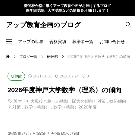
難関校合格に導くアップ教育企画がお届けするブログ
医学部受験、大学受験などの情報をお届けします！
アップ教育企画のブログ
アップの世界
合格実績
執筆者一覧
お問い合わせ
ブログ一覧
研伸館
2026年度神戸大学数学（理系）の傾向
研伸館
2021.01.01
2026.07.24
0
2026年度神戸大学数学（理系）の傾向
阪大・神大現役合格への軌跡
,
阪大の傾向と対策
,
軌跡傾向
と対策
,
数学（軌跡）
,
数学（軌跡）2026年度
数学Ⅲの力と論証力が合格への鍵