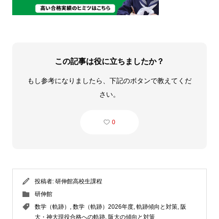
この記事は役に立ちましたか？
もし参考になりましたら、下記のボタンで教えてくだ
さい。
0
投稿者:
研伸館高校生課程
研伸館
数学（軌跡）
,
数学（軌跡）2026年度
,
軌跡傾向と対策
,
阪
大・神大現役合格への軌跡
,
阪大の傾向と対策