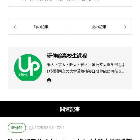
前の記事
次の記事
研伸館高校生課程
東大・京大・阪大・神大・国公立大医学部およ
び関関同立の大学受験指導は研伸館にお任せく
ださい。 大阪(上本町・天王寺・豊中)・兵庫
(西宮・住吉・三田)・京都・奈良(学園前・高の
原)に教室のある、現役高校生専門の大学受験
予備校・進学塾です。
関連記事
研伸館
2025.08.08
1