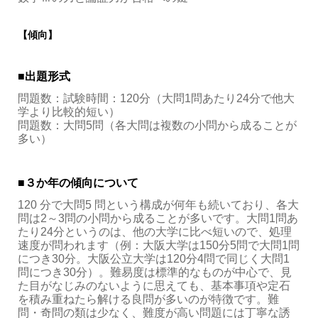
【傾向】
■出題形式
問題数：試験時間：120分（大問1問あたり24分で他大
学より比較的短い）
問題数：大問5問（各大問は複数の小問から成ることが
多い）
■３か年の傾向について
120 分で大問5 問という構成が何年も続いており、各大
問は2～3問の小問から成ることが多いです。大問1問あ
たり24分というのは、他の大学に比べ短いので、処理
速度が問われます（例：大阪大学は150分5問で大問1問
につき30分。大阪公立大学は120分4問で同じく大問1
問につき30分）。難易度は標準的なものが中心で、見
た目がなじみのないように思えても、基本事項や定石
を積み重ねたら解ける良問が多いのが特徴です。難
問・奇問の類は少なく、難度が高い問題には丁寧な誘