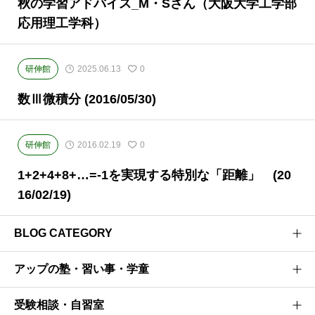
秋の学習アドバイス_M・Sさん（大阪大学工学部
応用理工学科）
研伸館
2025.06.13
0
数Ⅲ微積分 (2016/05/30)
研伸館
2016.02.19
0
1+2+4+8+…=-1を実現する特別な「距離」 (20
16/02/19)
BLOG CATEGORY
アップの塾・習い事・学童
医学部受験のプロがお届けする医学部受験情報ブログ
お茶ゼミ√+ブログ
受験相談・自習室
研伸館高校生課程